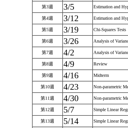
3/5
第3週
Estimation and Hy
3/12
第4週
Estimation and Hy
3/19
第5週
Chi-Squares Tests
3/26
第6週
Analysis of Varia
4/2
第7週
Analysis of Varia
4/9
第8週
Review
4/16
第9週
Midterm
4/23
第10週
Non-parametric M
4/30
第11週
Non-parametric M
5/7
第12週
Simple Linear Reg
5/14
第13週
Simple Linear Reg