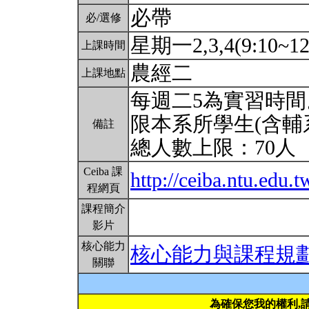
必帶
必/選修
星期一2,3,4(9:10~12
上課時間
農經二
上課地點
每週二5為實習時間
限本系所學生(含輔
備註
總人數上限：70人
Ceiba 課
http://ceiba.ntu.edu.
程網頁
課程簡介
影片
核心能力
核心能力與課程規
關聯
為確保您我的權利,