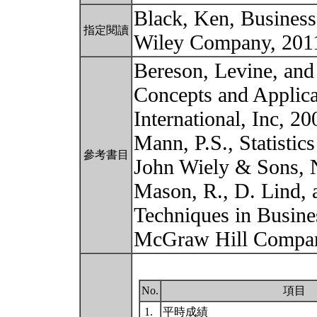
Black, Ken, Business S
指定閱讀
Wiley Company, 20
Bereson, Levine, and 
Concepts and Applicat
International, Inc, 20
Mann, P.S., Statistic
參考書目
John Wiely & Sons, 
Mason, R., D. Lind, a
Techniques in Busine
McGraw Hill Compa
No.
項目
1.
平時成績