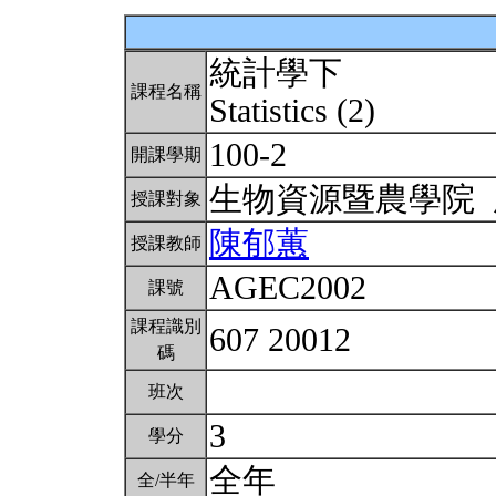
統計學下
課程名稱
Statistics (2)
100-2
開課學期
生物資源暨農學院
授課對象
陳郁蕙
授課教師
AGEC2002
課號
課程識別
607 20012
碼
班次
3
學分
全年
全/半年