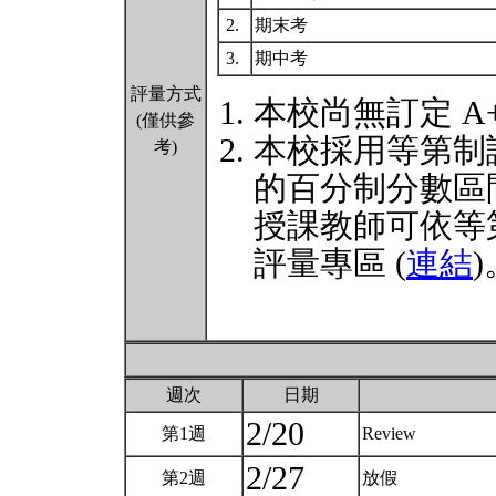
2.
期末考
3.
期中考
評量方式
本校尚無訂定 A
(僅供參
本校採用等第制
考)
的百分制分數區
授課教師可依等
評量專區 (
連結
)
週次
日期
2/20
第1週
Review
2/27
第2週
放假