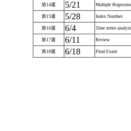
5/21
第14週
Multiple Regressi
5/28
第15週
Index Number
6/4
第16週
Time series analys
6/11
第17週
Review
6/18
第18週
Final Exam