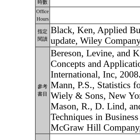
時數
Office
Hours
Black, Ken, Applied Busi
指定
update, Wiley Company
閱讀
Bereson, Levine, and Kr
Concepts and Applicatio
International, Inc, 2008
Mann, P.S., Statistics 
參考
Wiely & Sons, New Yor
書目
Mason, R., D. Lind, and
Techniques in Business
McGraw Hill Company