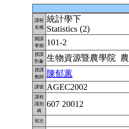
統計學下
課程
Statistics (2)
名稱
開課
101-2
學期
授課
生物資源暨農學院 
對象
授課
陳郁蕙
教師
AGEC2002
課號
課程
607 20012
識別
碼
班次