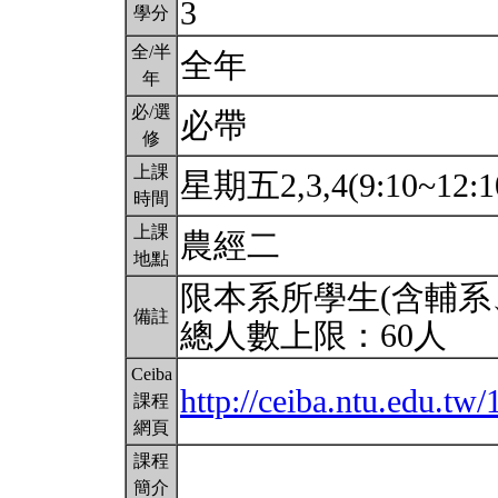
3
學分
全/半
全年
年
必/選
必帶
修
上課
星期五2,3,4(9:10~12:1
時間
上課
農經二
地點
限本系所學生(含輔系
備註
總人數上限：60人
Ceiba
http://ceiba.ntu.edu.tw
課程
網頁
課程
簡介