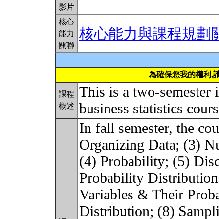
影片
核心
核心能力與課程規劃
能力
關聯
為確保您我的權利,
This is a two-semester 
課程
business statistics cour
概述
In fall semester, the co
Organizing Data; (3) N
(4) Probability; (5) Di
Probability Distributi
Variables & Their Proba
Distribution; (8) Sampli