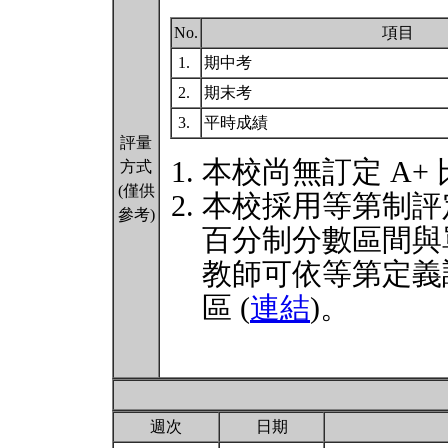
No.
項目
1.
期中考
2.
期末考
3.
平時成績
評量
本校尚無訂定 A+
方式
(僅供
本校採用等第制評
參考)
百分制分數區間與
教師可依等第定義
區 (
連結
)。
週次
日期