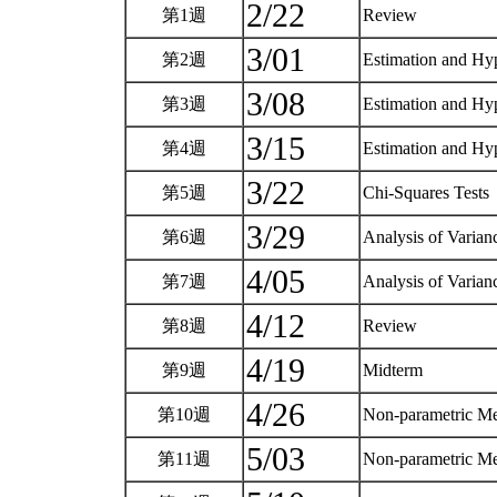
2/22
第1週
Review
3/01
第2週
Estimation and Hy
3/08
第3週
Estimation and Hy
3/15
第4週
Estimation and Hy
3/22
第5週
Chi-Squares Tests
3/29
第6週
Analysis of Varia
4/05
第7週
Analysis of Varia
4/12
第8週
Review
4/19
第9週
Midterm
4/26
第10週
Non-parametric M
5/03
第11週
Non-parametric M