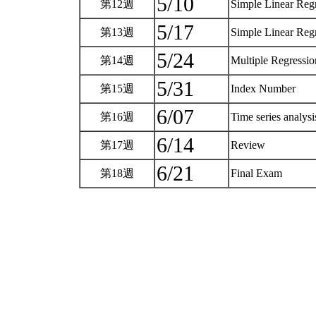
5/10
第12週
Simple Linear Reg
5/17
第13週
Simple Linear Reg
5/24
第14週
Multiple Regressi
5/31
第15週
Index Number
6/07
第16週
Time series analys
6/14
第17週
Review
6/21
第18週
Final Exam