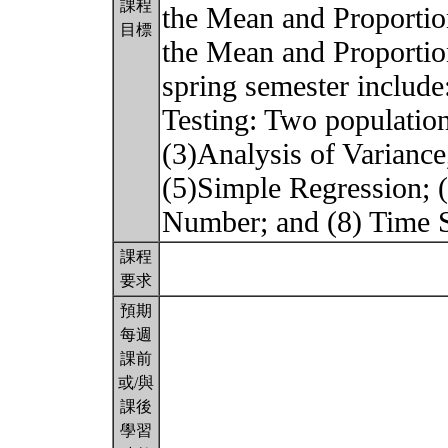
課程
the Mean and Proportio
目標
the Mean and Proportion
spring semester include
Testing: Two population
(3)Analysis of Varianc
(5)Simple Regression; (
Number; and (8) Time S
課程
要求
預期
每週
課前
或/與
課後
學習