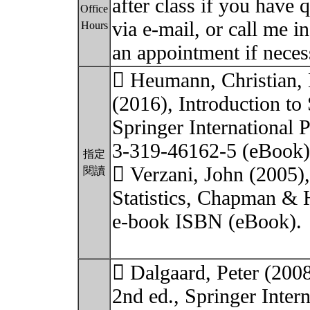
after class if you have
Office
via e-mail, or call me i
Hours
an appointment if neces
 Heumann, Christian,
(2016), Introduction to 
Springer International 
3-319-46162-5 (eBook)
指定
 Verzani, John (2005),
閱讀
Statistics, Chapman &
e-book ISBN (eBook).
 Dalgaard, Peter (2008)
2nd ed., Springer Inter