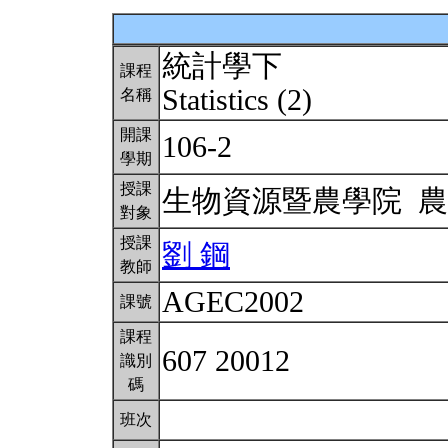
統計學下
課程
Statistics (2)
名稱
開課
106-2
學期
授課
生物資源暨農學院 
對象
授課
劉 鋼
教師
AGEC2002
課號
課程
607 20012
識別
碼
班次