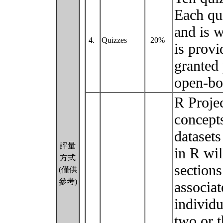
Each qui
and is 
4.
Quizzes
20%
is provi
granted 
open-bo
R Projec
concept
datasets
評量
in R wil
方式
sections
(僅供
參考)
associat
individu
two or 