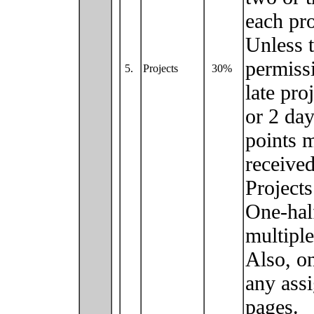
each pro
Unless t
permissi
5.
Projects
30%
late pro
or 2 day
points m
received
Projects
One-half
multiple
Also, on
any ass
pages.