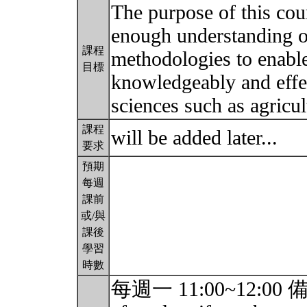
The purpose of this cou
enough understanding of
課程
methodologies to enabl
目標
knowledgeably and effect
sciences such as agricu
課程
will be added later...
要求
預期
每週
課前
或/與
課後
學習
時數
每週一 11:00~12:00 備註：