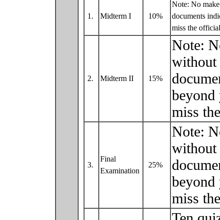
Note: No make-
1.
Midterm I
10%
documents indic
miss the offici
Note: N
without 
documen
2.
Midterm II
15%
beyond 
miss the
Note: N
without 
Final
documen
3.
25%
Examination
beyond 
miss the
Ten quiz