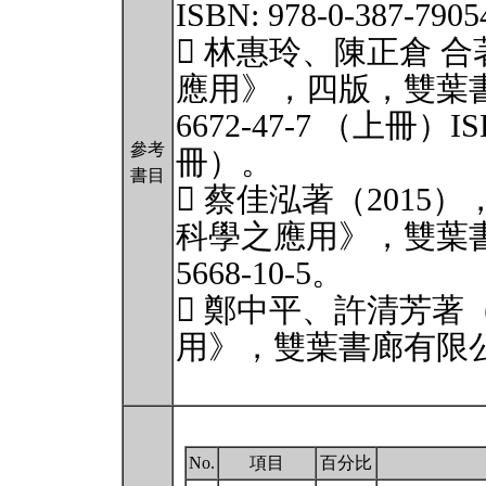
ISBN: 978-0-387-79054
 林惠玲、陳正倉 合
應用》，四版，雙葉書廊有
6672-47-7 （上冊）ISB
參考
冊）。
書目
 蔡佳泓著（2015
科學之應用》，雙葉書廊有
5668-10-5。
 鄭中平、許清芳著（
用》，雙葉書廊有限公司，IS
No.
項目
百分比