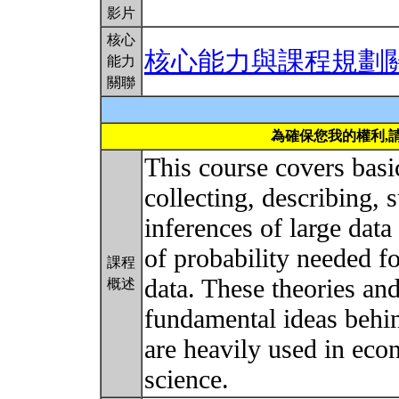
影片
核心
核心能力與課程規劃
能力
關聯
為確保您我的權利,
This course covers basic
collecting, describing
inferences of large data 
of probability needed f
課程
data. These theories an
概述
fundamental ideas behi
are heavily used in ec
science.