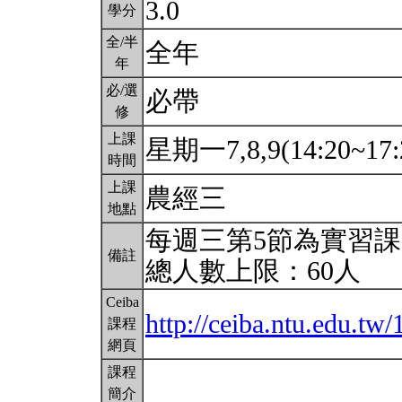
3.0
學分
全/半
全年
年
必/選
必帶
修
上課
星期一7,8,9(14:20~17
時間
上課
農經三
地點
每週三第5節為實習課，
備註
總人數上限：60人
Ceiba
http://ceiba.ntu.edu.
課程
網頁
課程
簡介