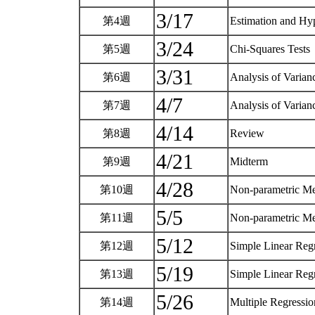
3/17
第4週
Estimation and Hy
3/24
第5週
Chi-Squares Tests
3/31
第6週
Analysis of Varia
4/7
第7週
Analysis of Varia
4/14
第8週
Review
4/21
第9週
Midterm
4/28
第10週
Non-parametric M
5/5
第11週
Non-parametric M
5/12
第12週
Simple Linear Reg
5/19
第13週
Simple Linear Reg
5/26
第14週
Multiple Regressi