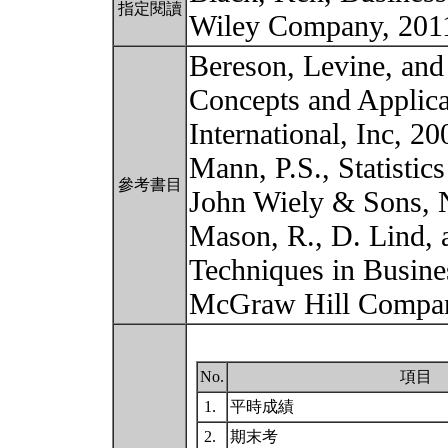
指定閱讀
Wiley Company, 20
Bereson, Levine, and 
Concepts and Applicat
International, Inc, 20
Mann, P.S., Statistic
參考書目
John Wiely & Sons, 
Mason, R., D. Lind, a
Techniques in Busine
McGraw Hill Compa
No.
項目
1.
平時成績
2.
期末考