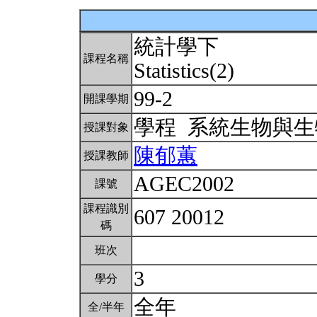
統計學下
課程名稱
Statistics(2)
99-2
開課學期
學程 系統生物與
授課對象
陳郁蕙
授課教師
AGEC2002
課號
課程識別
607 20012
碼
班次
3
學分
全年
全/半年