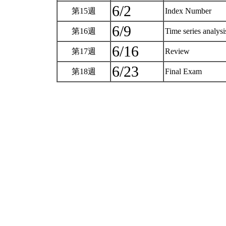
6/2
第15週
Index Number
6/9
第16週
Time series analys
6/16
第17週
Review
6/23
第18週
Final Exam