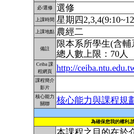
選修
必/選修
星期四2,3,4(9:10~12
上課時間
農經二
上課地點
限本系所學生(含輔
備註
總人數上限：70人
Ceiba 課
http://ceiba.ntu.edu.
程網頁
課程簡介
影片
核心能力
核心能力與課程規
關聯
為確保您我的權利,
本課程之目的在於