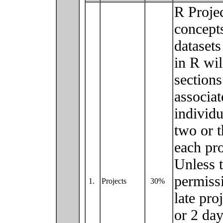
R Projec
concept
datasets
in R wil
sections
associat
individu
two or 
each pro
Unless t
permissi
1.
Projects
30%
late pro
or 2 day