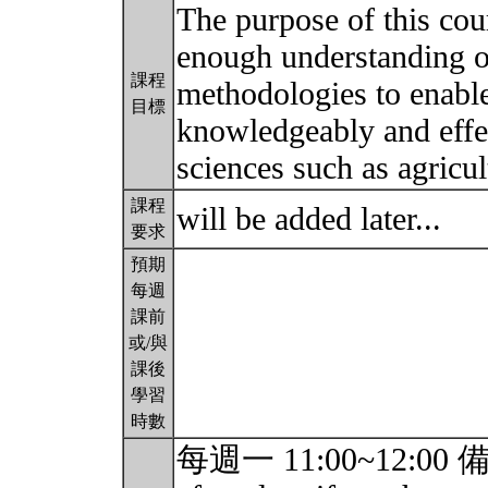
The purpose of this cou
enough understanding of
課程
methodologies to enabl
目標
knowledgeably and effect
sciences such as agricu
課程
will be added later...
要求
預期
每週
課前
或/與
課後
學習
時數
每週一 11:00~12:00 備註：