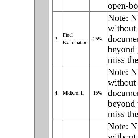
open-bo
Note: N
without 
Final
documen
3.
25%
Examination
beyond 
miss the
Note: N
without 
documen
4.
Midterm II
15%
beyond 
miss the
Note: N
without 