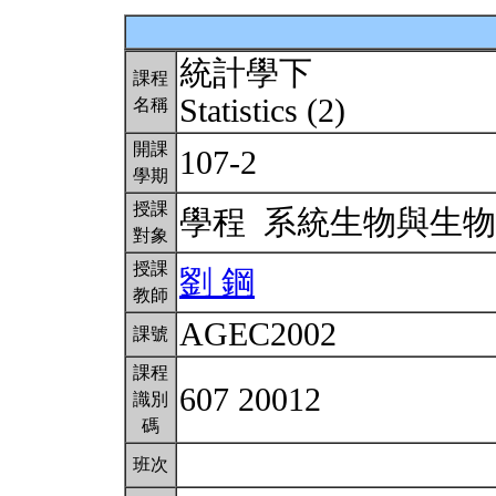
統計學下
課程
Statistics (2)
名稱
開課
107-2
學期
授課
學程 系統生物與生
對象
授課
劉 鋼
教師
AGEC2002
課號
課程
607 20012
識別
碼
班次