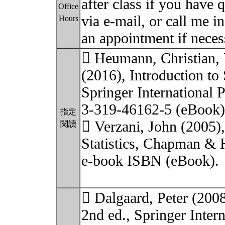
after class if you have
Office
via e-mail, or call me i
Hours
an appointment if neces
 Heumann, Christian,
(2016), Introduction to 
Springer International 
3-319-46162-5 (eBook)
指定
 Verzani, John (2005),
閱讀
Statistics, Chapman &
e-book ISBN (eBook).
 Dalgaard, Peter (2008)
2nd ed., Springer Inter