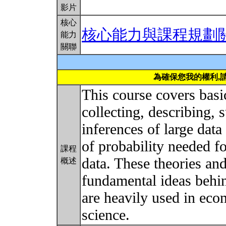
影片
核心
核心能力與課程規劃
能力
關聯
為確保您我的權利,
This course covers basic
collecting, describing
inferences of large data 
of probability needed f
課程
data. These theories an
概述
fundamental ideas behi
are heavily used in ec
science.