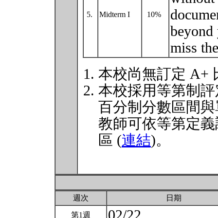
documen
5.
Midterm I
10%
beyond 
miss the
本校尚無訂定 A+
本校採用等第制評
百分制分數區間與
教師可依等第定義
區 (
連結
)。
週次
日期
02/22
第1週