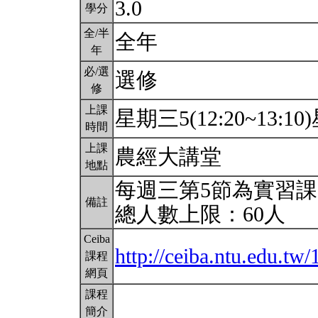
3.0
學分
全/半
全年
年
必/選
選修
修
上課
星期三5(12:20~13:10)
時間
上課
農經大講堂
地點
每週三第5節為實習課
備註
總人數上限：60人
Ceiba
http://ceiba.ntu.edu.
課程
網頁
課程
簡介