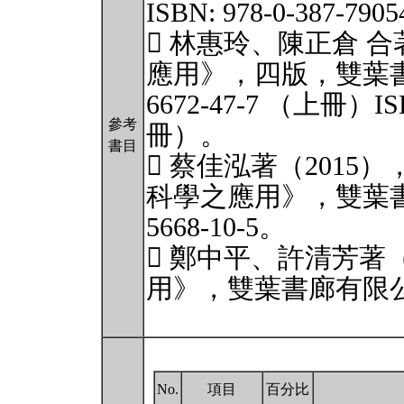
ISBN: 978-0-387-79054
 林惠玲、陳正倉 合
應用》，四版，雙葉書廊有
6672-47-7 （上冊）ISB
參考
冊）。
書目
 蔡佳泓著（2015
科學之應用》，雙葉書廊有
5668-10-5。
 鄭中平、許清芳著（
用》，雙葉書廊有限公司，IS
No.
項目
百分比