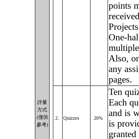
points m
received
Projects
One-half
multiple
Also, on
any ass
pages.
Ten quiz
Each qui
評量
方式
and is 
(僅供
2.
Quizzes
20%
is provi
參考)
granted 