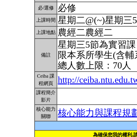
必修
必/選修
星期二@(~)星期三5,6,
上課時間
農經二農經二
上課地點
星期三5節為實習課
限本系所學生(含輔
備註
總人數上限：70人
Ceiba 課
http://ceiba.ntu.edu.
程網頁
課程簡介
影片
核心能力
核心能力與課程規
關聯
為確保您我的權利,