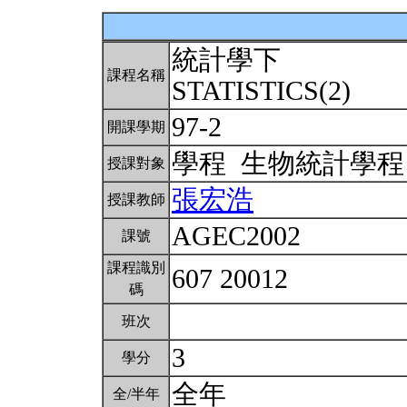
統計學下
課程名稱
STATISTICS(2)
97-2
開課學期
學程 生物統計學
授課對象
張宏浩
授課教師
AGEC2002
課號
課程識別
607 20012
碼
班次
3
學分
全年
全/半年