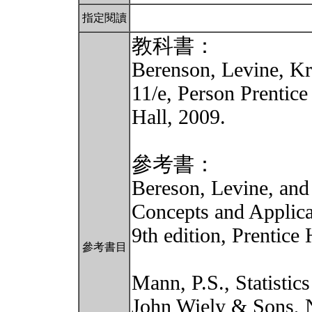
指定閱讀
教科書：
Berenson, Levine, Kre
11/e, Person Prentice
Hall, 2009.
參考書：
Bereson, Levine, and 
Concepts and Applica
9th edition, Prentice 
參考書目
Mann, P.S., Statistic
John Wiely & Sons,