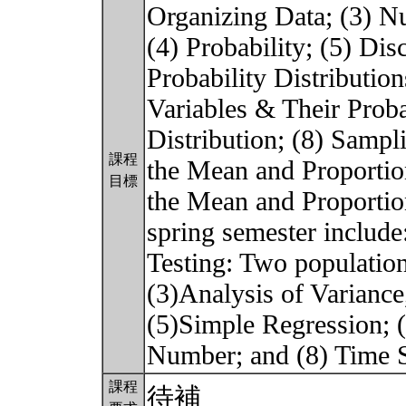
Organizing Data; (3) N
(4) Probability; (5) Di
Probability Distributi
Variables & Their Proba
Distribution; (8) Sampli
課程
the Mean and Proportio
目標
the Mean and Proportion
spring semester include
Testing: Two population
(3)Analysis of Varianc
(5)Simple Regression; (
Number; and (8) Time S
課程
待補