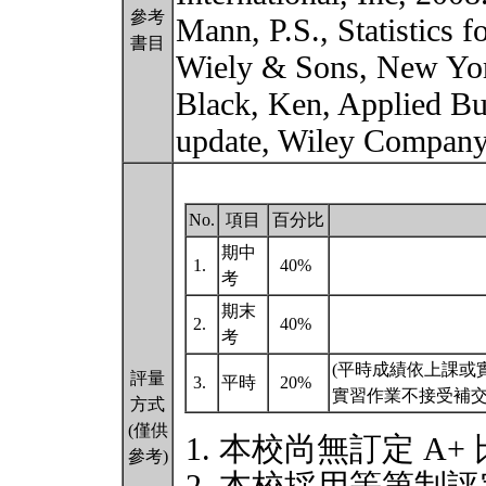
參考
Mann, P.S., Statistics 
書目
Wiely & Sons, New Yor
Black, Ken, Applied Busi
update, Wiley Company
No.
項目
百分比
期中
1.
40%
考
期末
2.
40%
考
(平時成績依上課或
評量
3.
平時
20%
實習作業不接受補
方式
(僅供
本校尚無訂定 A+
參考)