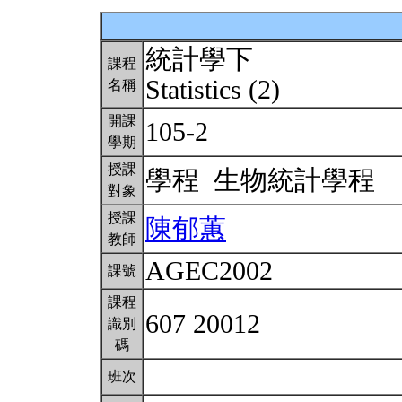
統計學下
課程
Statistics (2)
名稱
開課
105-2
學期
授課
學程 生物統計學程
對象
授課
陳郁蕙
教師
AGEC2002
課號
課程
607 20012
識別
碼
班次