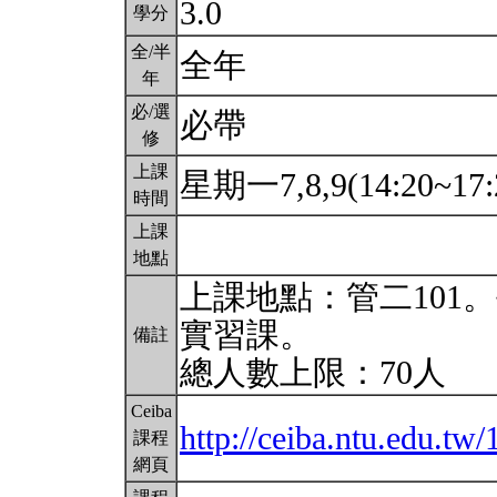
3.0
學分
全/半
全年
年
必/選
必帶
修
上課
星期一7,8,9(14:20~17:
時間
上課
地點
上課地點：管二101
實習課。
備註
總人數上限：70人
Ceiba
http://ceiba.ntu.edu.t
課程
網頁