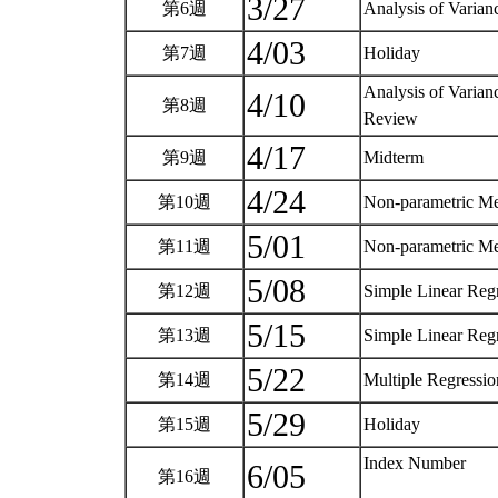
3/27
第6週
Analysis of Varia
4/03
第7週
Holiday
Analysis of Varian
4/10
第8週
Review
4/17
第9週
Midterm
4/24
第10週
Non-parametric M
5/01
第11週
Non-parametric M
5/08
第12週
Simple Linear Reg
5/15
第13週
Simple Linear Reg
5/22
第14週
Multiple Regressi
5/29
第15週
Holiday
Index Number
6/05
第16週