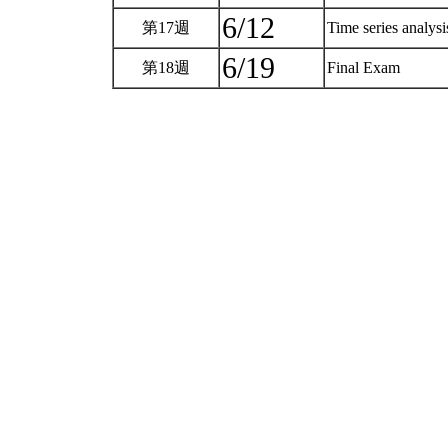
6/12
第17週
Time series analys
6/19
第18週
Final Exam