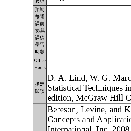
要求
預期
每週
課前
或/與
課後
學習
時數
Office
Hours
D. A. Lind, W. G. Marc
指定
Statistical Techniques 
閱讀
edition, McGraw Hill 
Bereson, Levine, and Kr
Concepts and Applicatio
International, Inc, 2008