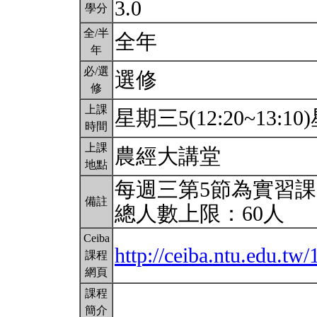
3.0
學分
全/半
全年
年
必/選
選修
修
上課
星期三5(12:20~13:10)
時間
上課
農經大講堂
地點
每週三第5節為實習課
備註
總人數上限：60人
Ceiba
http://ceiba.ntu.edu.
課程
網頁
課程
簡介