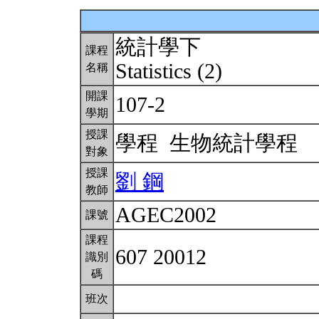
統計學下
課程
Statistics (2)
名稱
開課
107-2
學期
授課
學程 生物統計學程
對象
授課
劉 鋼
教師
AGEC2002
課號
課程
607 20012
識別
碼
班次