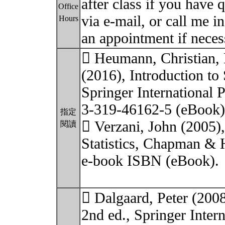
after class if you have
Office
via e-mail, or call me i
Hours
an appointment if neces
 Heumann, Christian,
(2016), Introduction to 
Springer International 
3-319-46162-5 (eBook)
指定
 Verzani, John (2005),
閱讀
Statistics, Chapman &
e-book ISBN (eBook).
 Dalgaard, Peter (2008)
2nd ed., Springer Inter