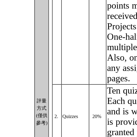
points m
received
Projects
One-half
multiple
Also, on
any ass
pages.
Ten quiz
Each qui
評量
方式
and is 
(僅供
2.
Quizzes
20%
is provi
參考)
granted 