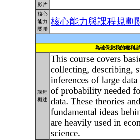
影片
核心
核心能力與課程規劃
能力
關聯
為確保您我的權利,
This course covers basic
collecting, describing
inferences of large data 
of probability needed f
課程
data. These theories an
概述
fundamental ideas behi
are heavily used in ec
science.