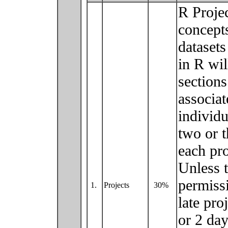
R Projec
concept
datasets
in R wil
sections
associat
individu
two or 
each pro
Unless t
permissi
1.
Projects
30%
late pro
or 2 day