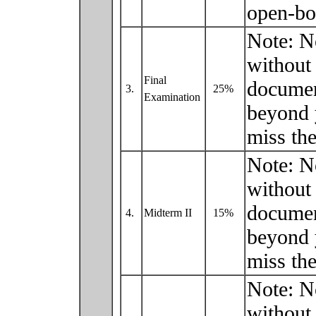
open-bo
Note: N
without 
Final
documen
3.
25%
Examination
beyond 
miss the
Note: N
without 
documen
4.
Midterm II
15%
beyond 
miss the
Note: N
without 