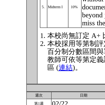
documen
5.
Midterm I
10%
beyond 
miss the
本校尚無訂定 A+
本校採用等第制評
百分制分數區間與
教師可依等第定義
區 (
連結
)。
週次
日期
02/22
第1週