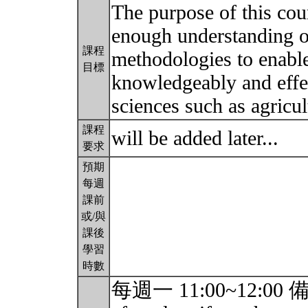
The purpose of this cou
enough understanding of
課程
methodologies to enabl
目標
knowledgeably and effect
sciences such as agricu
課程
will be added later...
要求
預期
每週
課前
或/與
課後
學習
時數
每週一 11:00~12:00 備註：