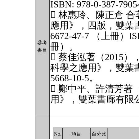
ISBN: 978-0-387-79054
 林惠玲、陳正倉 合
應用》，四版，雙葉書廊有
6672-47-7 （上冊）ISB
參考
冊）。
書目
 蔡佳泓著（2015
科學之應用》，雙葉書廊有
5668-10-5。
 鄭中平、許清芳著（
用》，雙葉書廊有限公司，IS
No.
項目
百分比