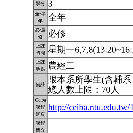
3
學分
全/半
全年
年
必/選
必修
修
上課
星期一6,7,8(13:20~16:
時間
上課
農經二
地點
限本系所學生(含輔系
備註
總人數上限：70人
Ceiba
http://ceiba.ntu.edu.
課程
網頁
課程
簡介