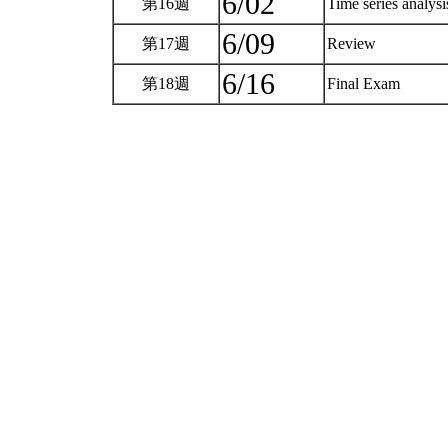
6/02
第16週
Time series analys
6/09
第17週
Review
6/16
第18週
Final Exam