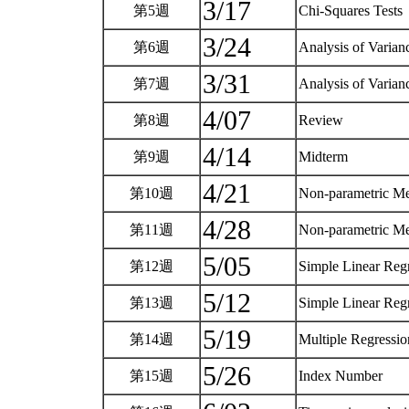
3/17
第5週
Chi-Squares Test
3/24
第6週
Analysis of Varia
3/31
第7週
Analysis of Varia
4/07
第8週
Review
4/14
第9週
Midterm
4/21
第10週
Non-parametric M
4/28
第11週
Non-parametric M
5/05
第12週
Simple Linear Reg
5/12
第13週
Simple Linear Reg
5/19
第14週
Multiple Regressi
5/26
第15週
Index Number