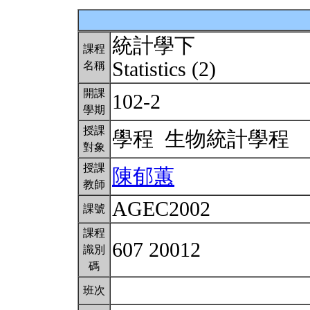
統計學下
課程
Statistics (2)
名稱
開課
102-2
學期
授課
學程 生物統計學程
對象
授課
陳郁蕙
教師
AGEC2002
課號
課程
607 20012
識別
碼
班次