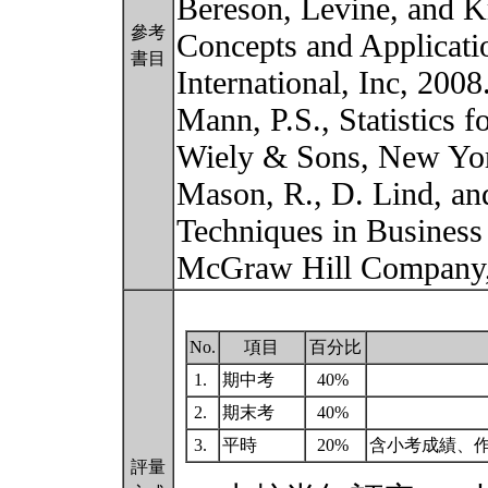
Bereson, Levine, and Kr
參考
Concepts and Applicatio
書目
International, Inc, 2008
Mann, P.S., Statistics 
Wiely & Sons, New Yor
Mason, R., D. Lind, and
Techniques in Business
McGraw Hill Company
No.
項目
百分比
1.
期中考
40%
2.
期末考
40%
3.
平時
20%
含小考成績、
評量