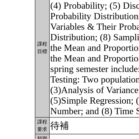
(4) Probability; (5) Di
Probability Distributi
Variables & Their Proba
Distribution; (8) Sampli
課程
the Mean and Proportio
目標
the Mean and Proportion
spring semester include
Testing: Two population
(3)Analysis of Varianc
(5)Simple Regression; (
Number; and (8) Time S
課程
待補
要求
預期