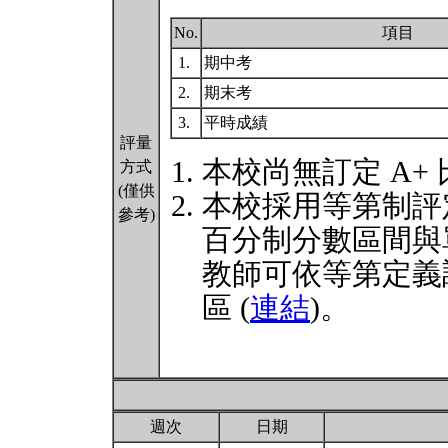
No.
項目
1.
期中考
2.
期末考
3.
平時成績
評量
本校尚無訂定 A+
方式
(僅供
本校採用等第制評
參考)
百分制分數區間與
教師可依等第定義
區 (
連結
)。
週次
日期