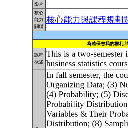
影片
核心
核心能力與課程規劃
能力
關聯
為確保您我的權利,
This is a two-semester 
課程
business statistics cour
概述
In fall semester, the co
Organizing Data; (3) N
(4) Probability; (5) Di
Probability Distributi
Variables & Their Proba
Distribution; (8) Sampli