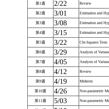
2/22
第1週
Review
3/01
第2週
Estimation and Hy
3/08
第3週
Estimation and Hy
3/15
第4週
Estimation and Hy
3/22
第5週
Chi-Squares Tests
3/29
第6週
Analysis of Varia
4/05
第7週
Analysis of Varia
4/12
第8週
Review
4/19
第9週
Midterm
4/26
第10週
Non-parametric M
5/03
第11週
Non-parametric M