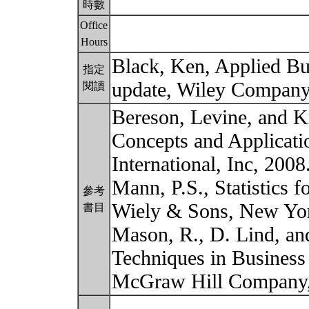
時數
Office
Hours
Black, Ken, Applied Busi
指定
update, Wiley Company
閱讀
Bereson, Levine, and Kr
Concepts and Applicatio
International, Inc, 2008
Mann, P.S., Statistics 
參考
Wiely & Sons, New Yor
書目
Mason, R., D. Lind, and
Techniques in Business
McGraw Hill Company