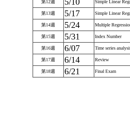
5/10
第12週
Simple Linear Reg
5/17
第13週
Simple Linear Reg
5/24
第14週
Multiple Regressi
5/31
第15週
Index Number
6/07
第16週
Time series analys
6/14
第17週
Review
6/21
第18週
Final Exam