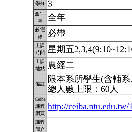
3
學分
全/半
全年
年
必/選
必帶
修
上課
星期五2,3,4(9:10~12:1
時間
上課
農經二
地點
限本系所學生(含輔系
備註
總人數上限：60人
Ceiba
http://ceiba.ntu.edu.tw
課程
網頁
課程
簡介