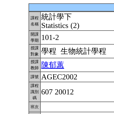
統計學下
課程
Statistics (2)
名稱
開課
101-2
學期
授課
學程 生物統計學程
對象
授課
陳郁蕙
教師
AGEC2002
課號
課程
607 20012
識別
碼
班次