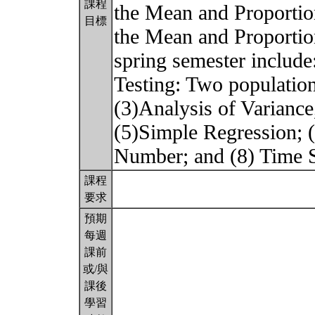
課程
the Mean and Proportio
目標
the Mean and Proportion
spring semester include
Testing: Two population
(3)Analysis of Varianc
(5)Simple Regression; (
Number; and (8) Time S
課程
要求
預期
每週
課前
或/與
課後
學習