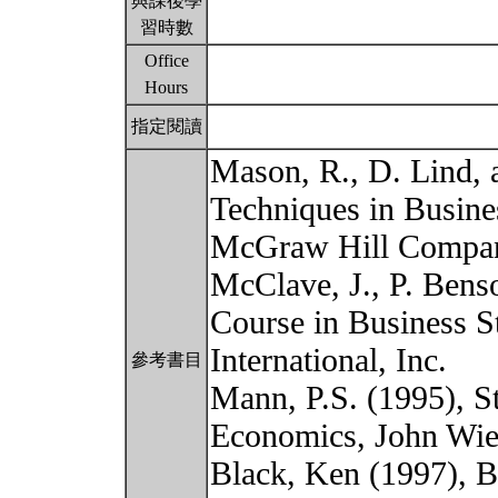
與課後學
習時數
Office
Hours
指定閱讀
Mason, R., D. Lind, a
Techniques in Busine
McGraw Hill Compa
McClave, J., P. Benso
Course in Business Sta
International, Inc.
參考書目
Mann, P.S. (1995), St
Economics, John Wie
Black, Ken (1997), Bu