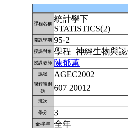
統計學下
課程名稱
STATISTICS(2)
95-2
開課學期
學程 神經生物與
授課對象
陳郁蕙
授課教師
AGEC2002
課號
課程識別
607 20012
碼
班次
3
學分
全年
全/半年