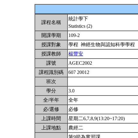
統計學下
課程名稱
Statistics (2)
開課學期
109-2
授課對象
學程 神經生物與認知科學學程
授課教師
楊豐安
課號
AGEC2002
課程識別碼
607 20012
班次
學分
3.0
全/半年
全年
必/選修
必修
上課時間
星期二6,7,8,9(13:20~17:20)
上課地點
農經二
第9節為實習課