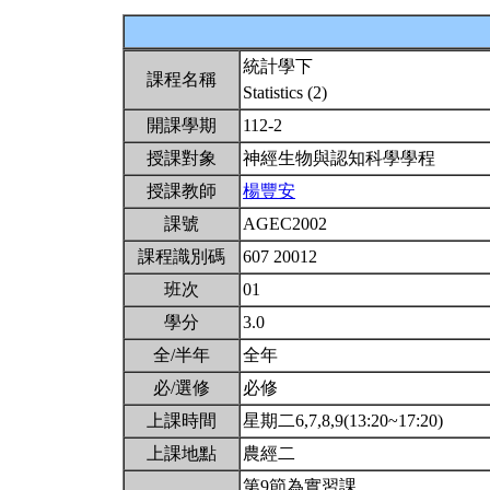
統計學下
課程名稱
Statistics (2)
開課學期
112-2
授課對象
神經生物與認知科學學程
授課教師
楊豐安
課號
AGEC2002
課程識別碼
607 20012
班次
01
學分
3.0
全/半年
全年
必/選修
必修
上課時間
星期二6,7,8,9(13:20~17:20)
上課地點
農經二
第9節為實習課