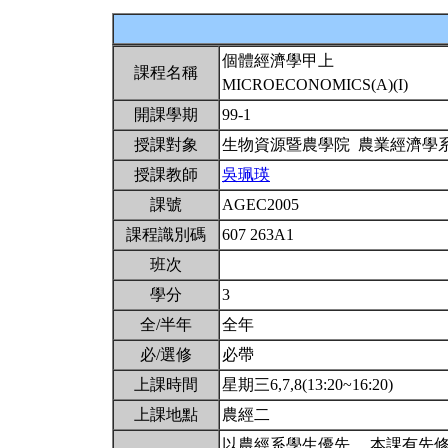
個體經濟學甲上
課程名稱
MICROECONOMICS(A)(I)
開課學期
99-1
授課對象
生物資源暨農學院 農業經濟學
授課教師
吳珮瑛
課號
AGEC2005
課程識別碼
607 263A1
班次
學分
3
全/半年
全年
必/選修
必帶
上課時間
星期三6,7,8(13:20~16:20)
上課地點
農經二
以農經系學生優先。 本課有先