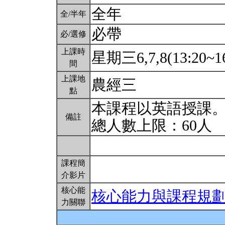
全年
全/半年
必帶
必/選修
上課時
星期三6,7,8(13:20~1
間
上課地
農經三
點
本課程以英語授課
備註
總人數上限：60人
課程簡
介影片
核心能
核心能力與課程規
力關聯