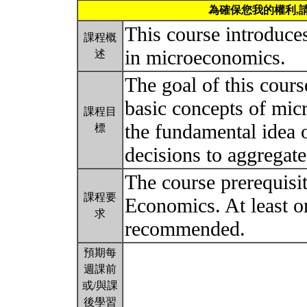
為確保您我的權利,
This course introduce
課程概
in microeconomics.
述
The goal of this course
basic concepts of mic
課程目
the fundamental idea 
標
decisions to aggrega
The course prerequisit
課程要
Economics. At least on
求
recommended.
預期每
週課前
或/與課
後學習