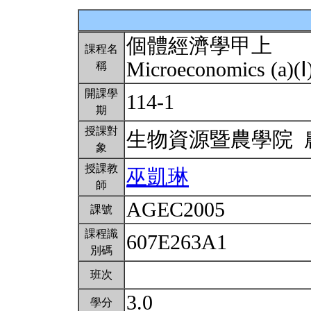
個體經濟學甲上
課程名
Microeconomics (a)(Ⅰ
稱
開課學
114-1
期
授課對
生物資源暨農學院
象
授課教
巫凱琳
師
AGEC2005
課號
課程識
607E263A1
別碼
班次
3.0
學分