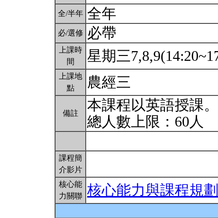
全年
全/半年
必帶
必/選修
上課時
星期三7,8,9(14:20~17
間
上課地
農經三
點
本課程以英語授課
備註
總人數上限：60人
課程簡
介影片
核心能
核心能力與課程規
力關聯