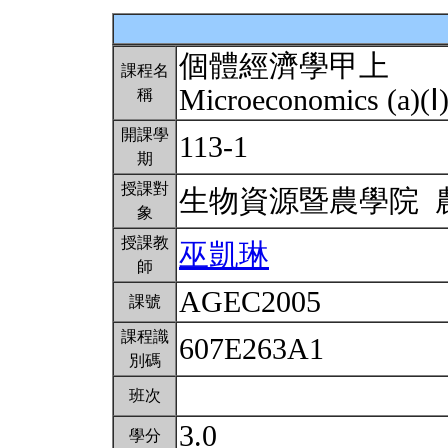
個體經濟學甲上
課程名
Microeconomics (a)(Ⅰ
稱
開課學
113-1
期
授課對
生物資源暨農學院
象
授課教
巫凱琳
師
AGEC2005
課號
課程識
607E263A1
別碼
班次
3.0
學分