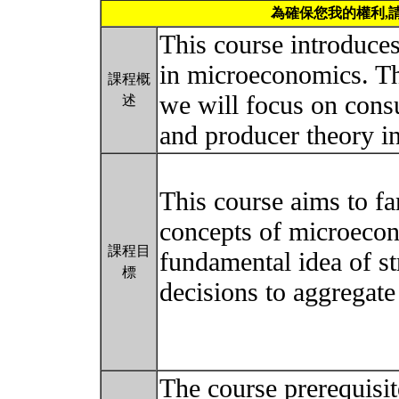
為確保您我的權利,
This course introduce
in microeconomics. Th
課程概
we will focus on cons
述
and producer theory i
This course aims to fa
concepts of microecon
課程目
fundamental idea of s
標
decisions to aggregat
The course prerequisit