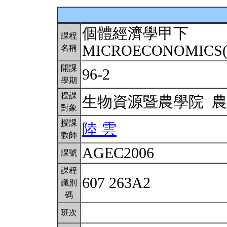
個體經濟學甲下
課程
MICROECONOMICS(
名稱
開課
96-2
學期
授課
生物資源暨農學院 
對象
授課
陸 雲
教師
AGEC2006
課號
課程
607 263A2
識別
碼
班次