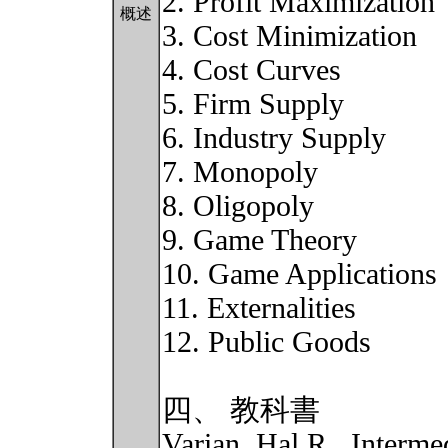
2. Profit Maximization
概述
3. Cost Minimization
4. Cost Curves
5. Firm Supply
6. Industry Supply
7. Monopoly
8. Oligopoly
9. Game Theory
10. Game Applications
11. Externalities
12. Public Goods
四、 教科書
Varian, Hal R., Interm