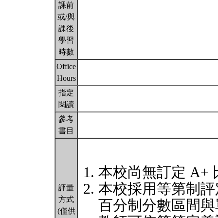
課前
或/與
課後
學習
時數
Office
Hours
指定
閱讀
參考
書目
本校尚無訂定 A+
本校採用等第制評
評量
方式
百分制分數區間與
(僅供