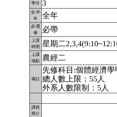
3
學分
全/半
全年
年
必/選
必帶
修
上課
星期二2,3,4(9:10~12:1
時間
上課
農經二
地點
先修科目:個體經濟學
總人數上限：55人
備註
外系人數限制：5人
課程
簡介