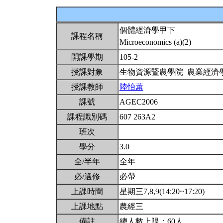
個體經濟學甲下
課程名稱
Microeconomics (a)(2)
開課學期
105-2
授課對象
生物資源暨農學院 農業經濟
授課教師
陸怡蕙
課號
AGEC2006
課程識別碼
607 263A2
班次
學分
3.0
全/半年
全年
必/選修
必帶
上課時間
星期三7,8,9(14:20~17:20)
上課地點
農經三
備註
總人數上限：60人