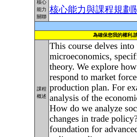
核心
核心能力與課程規劃
能力
關聯
為確保您我的權利,
This course delves into
microeconomics, specifi
theory. We explore how 
respond to market force
production plan. For ex
課程
analysis of the econom
概述
How do we analyze soci
changes in trade policy
foundation for advance