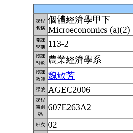
個體經濟學甲下
課程
Microeconomics (a)(2)
名稱
開課
113-2
學期
授課
農業經濟學系
對象
授課
魏敏芳
教師
AGEC2006
課號
課程
607E263A2
識別
碼
02
班次