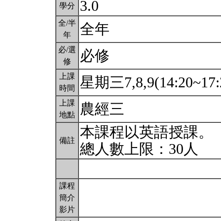
3.0
學分
全/半
全年
年
必/選
必修
修
上課
星期三7,8,9(14:20~17:
時間
上課
農經三
地點
本課程以英語授課。
備註
總人數上限：30人
課程
簡介
影片