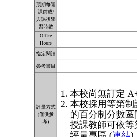
預期每週
課前或/
與課後學
習時數
Office
Hours
指定閱讀
參考書目
本校尚無訂定 A
本校採用等第制
評量方式
的百分制分數區
(僅供參
考)
授課教師可依等
評量專區 (
連結
)