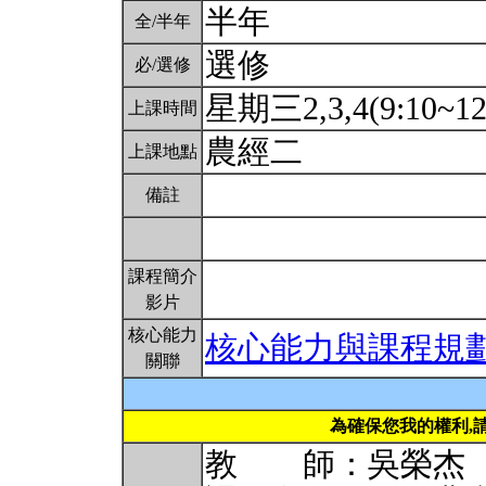
半年
全/半年
選修
必/選修
星期三2,3,4(9:10~12
上課時間
農經二
上課地點
備註
課程簡介
影片
核心能力
核心能力與課程規
關聯
為確保您我的權利,
教 師：吳榮杰