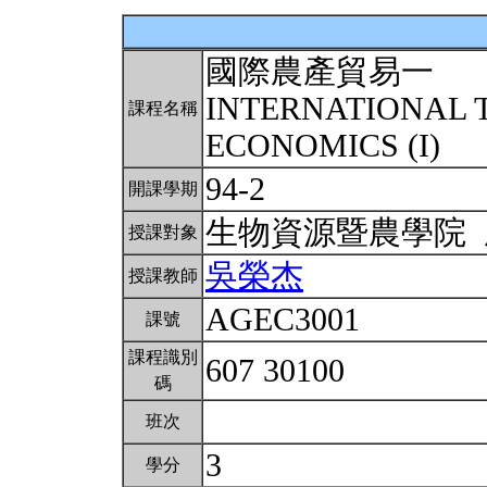
國際農產貿易一
INTERNATIONAL 
課程名稱
ECONOMICS (I)
94-2
開課學期
生物資源暨農學院
授課對象
吳榮杰
授課教師
AGEC3001
課號
課程識別
607 30100
碼
班次
3
學分