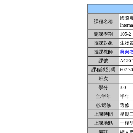
國際
課程名稱
Intern
開課學期
105-2
授課對象
生物
授課教師
吳榮
課號
AGEC
課程識別碼
607 3
班次
學分
3.0
全/半年
半年
必/選修
選修
上課時間
星期三2,
上課地點
一樓
備註
總人數