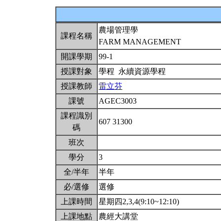
農場管理學
課程名稱
FARM MANAGEMENT
開課學期
99-1
授課對象
學程 永續資源學程
授課教師
雷立芬
課號
AGEC3003
課程識別
607 31300
碼
班次
學分
3
全/半年
半年
必/選修
選修
上課時間
星期四2,3,4(9:10~12:10)
上課地點
農經大講堂