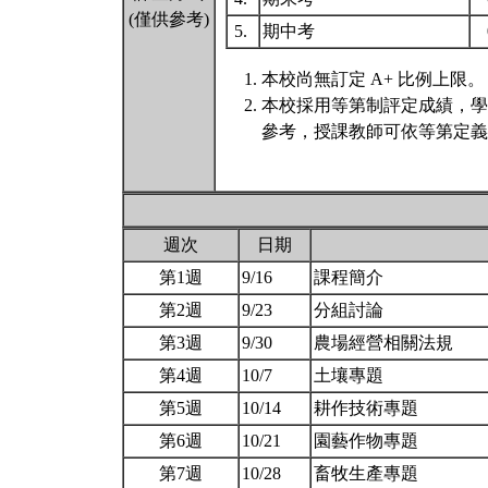
(僅供參考)
5.
期中考
本校尚無訂定 A+ 比例上限。
本校採用等第制評定成績，學
參考，授課教師可依等第定義
週次
日期
第1週
9/16
課程簡介
第2週
9/23
分組討論
第3週
9/30
農場經營相關法規
第4週
10/7
土壤專題
第5週
10/14
耕作技術專題
第6週
10/21
園藝作物專題
第7週
10/28
畜牧生產專題