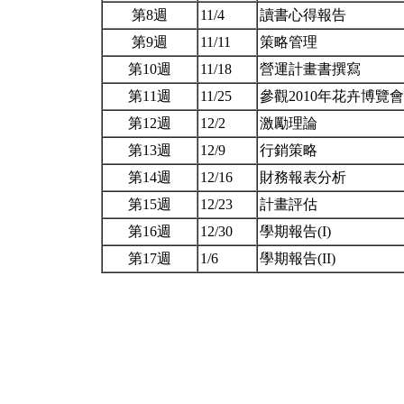
第8週
11/4
讀書心得報告
第9週
11/11
策略管理
第10週
11/18
營運計畫書撰寫
第11週
11/25
參觀2010年花卉博覽
第12週
12/2
激勵理論
第13週
12/9
行銷策略
第14週
12/16
財務報表分析
第15週
12/23
計畫評估
第16週
12/30
學期報告(I)
第17週
1/6
學期報告(II)