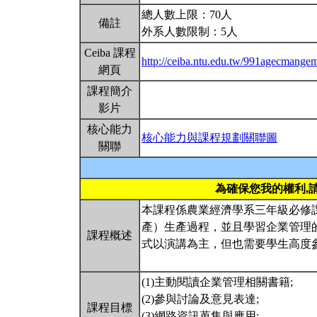
總人數上限：70人
備註
外系人數限制：5人
Ceiba 課程
http://ceiba.ntu.edu.tw/991agecmange
網頁
課程簡介
影片
核心能力
核心能力與課程規劃關聯圖
關聯
為確保您我的權利,
本課程係農業經濟學系三年級必修
產）生產過程，並且學習企業管理
課程概述
式以演講為主，但也需要學生高度
(1)主動閱讀企業管理相關書籍;
(2)參與討論及意見表達;
課程目標
(3)網路資訊蒐集與應用;