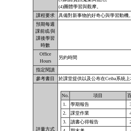
(4)團體學習與觀摩。
課程要求
具備對新事物的好奇心與學習動機
預期每週
課前或/與
課後學習
時數
Office
另約時間
Hours
指定閱讀
參考書目
於課堂提供以及公布在Ceiba系統
No.
項目
1.
學期報告
2.
課堂作業
3.
讀書心得報告
評量方式
4.
期末考