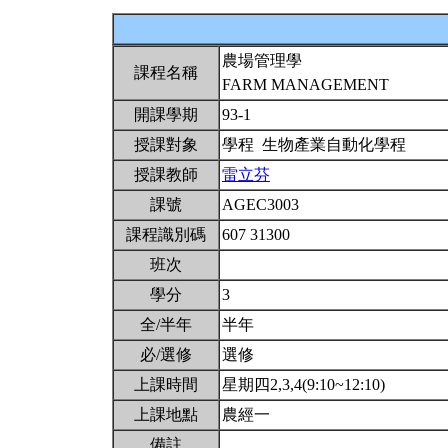
農場管理學
課程名稱
FARM MANAGEMENT
開課學期
93-1
授課對象
學程 生物產業自動化學程
授課教師
雷立芬
課號
AGEC3003
課程識別碼
607 31300
班次
學分
3
全/半年
半年
必/選修
選修
上課時間
星期四2,3,4(9:10~12:10)
上課地點
農經一
備註