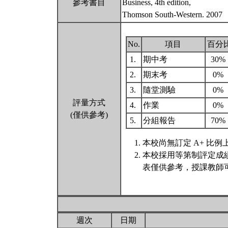
參考書目
Business, 4th edition,
Thomson South-Western. 2007
No.
項目
百分
1.
期中考
30%
2.
期末考
0%
3.
隨堂測驗
0%
評量方式
4.
作業
0%
(僅供參考)
5.
分組報告
70%
本校尚無訂定 A+ 比例
本校採用等第制評定成
表僅供參考，授課教師
週次
日期