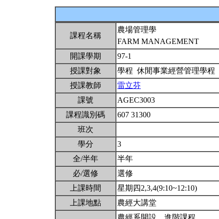
農場管理學
課程名稱
FARM MANAGEMENT
開課學期
97-1
授課對象
學程 休閒事業經營管理學程
授課教師
雷立芬
課號
AGEC3003
課程識別碼
607 31300
班次
學分
3
全/半年
半年
必/選修
選修
上課時間
星期四2,3,4(9:10~12:10)
上課地點
農經大講堂
農經系開設。進階課程。