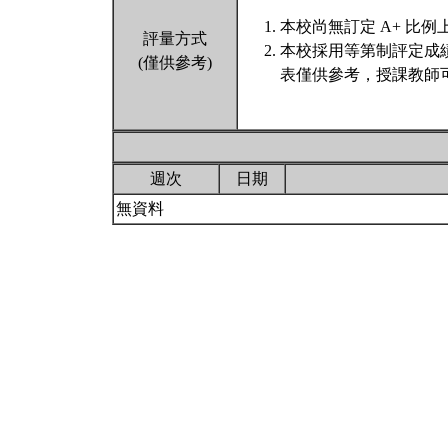
本校尚無訂定 A+ 比例
評量方式
本校採用等第制評定成
(僅供參考)
表僅供參考，授課教師
週次
日期
無資料