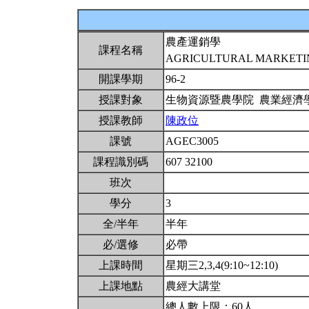
農產運銷學
課程名稱
AGRICULTURAL MARKET
開課學期
96-2
授課對象
生物資源暨農學院 農業經濟
授課教師
陳政位
課號
AGEC3005
課程識別碼
607 32100
班次
學分
3
全/半年
半年
必/選修
必帶
上課時間
星期三2,3,4(9:10~12:10)
上課地點
農經大講堂
總人數上限：60人