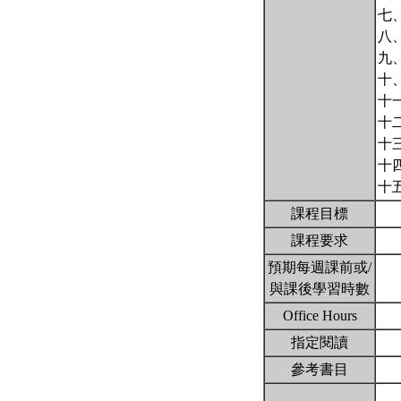
七
八
九
十
十
十
十
十
十
課程目標
課程要求
預期每週課前或/
與課後學習時數
Office Hours
指定閱讀
參考書目