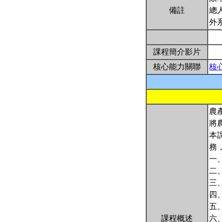
備註
總
外
課程簡介影片
核心能力關聯
核
農
將
本
務
一
二
三
四
五
課程概述
六