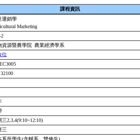
課程資訊
產運銷學
icultural Marketing
-2
物資源暨農學院 農業經濟學系
政位
EC3005
 32100
年
帶
2,3,4(9:10~12:10)
經三
本系所學生(含輔系、雙修生)