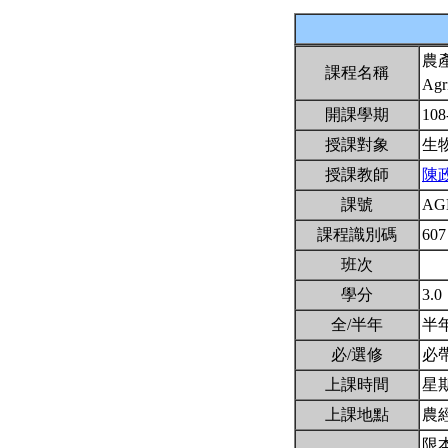
農
課程名稱
Agr
開課學期
108
授課對象
生
授課教師
陳
課號
AG
課程識別碼
607
班次
學分
3.0
全/半年
半
必/選修
必
上課時間
星期三
上課地點
農
限