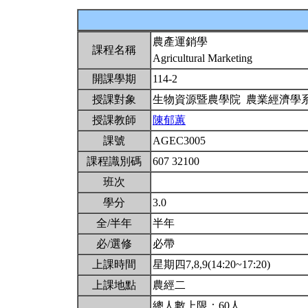
農產運銷學
課程名稱
Agricultural Marketing
開課學期
114-2
授課對象
生物資源暨農學院 農業經濟學
授課教師
陳郁蕙
課號
AGEC3005
課程識別碼
607 32100
班次
學分
3.0
全/半年
半年
必/選修
必帶
上課時間
星期四7,8,9(14:20~17:20)
上課地點
農經二
總人數上限：60人