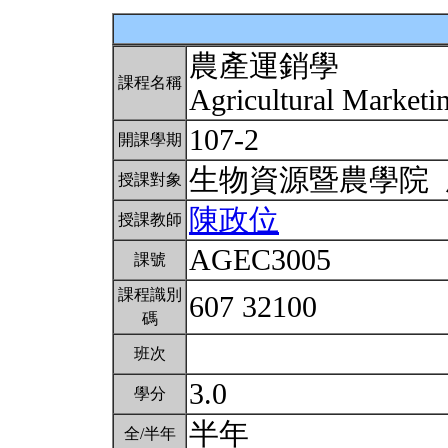
農產運銷學
課程名稱
Agricultural Market
107-2
開課學期
生物資源暨農學院
授課對象
陳政位
授課教師
AGEC3005
課號
課程識別
607 32100
碼
班次
3.0
學分
半年
全/半年