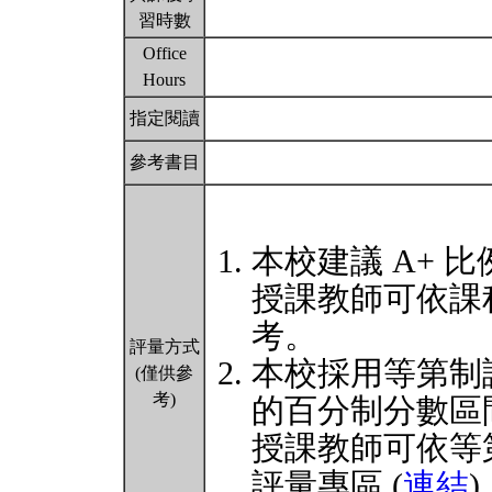
習時數
Office
Hours
指定閱讀
參考書目
本校建議 A+ 比
授課教師可依課
考。
評量方式
本校採用等第制
(僅供參
考)
的百分制分數區
授課教師可依等
評量專區 (
連結
)