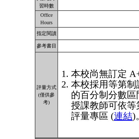
習時數
Office
Hours
指定閱讀
參考書目
本校尚無訂定 A
本校採用等第制
評量方式
的百分制分數區
(僅供參
考)
授課教師可依等
評量專區 (
連結
)