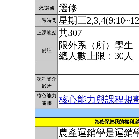
選修
必/選修
星期三2,3,4(9:10~12
上課時間
共307
上課地點
限外系（所）學生
備註
總人數上限：30人
課程簡介
影片
核心能力
核心能力與課程規
關聯
為確保您我的權利,
農產運銷學是運銷學（