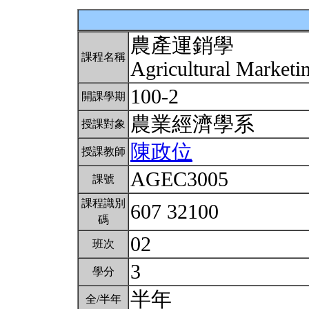
農產運銷學
課程名稱
Agricultural Market
100-2
開課學期
農業經濟學系
授課對象
陳政位
授課教師
AGEC3005
課號
課程識別
607 32100
碼
02
班次
3
學分
半年
全/半年