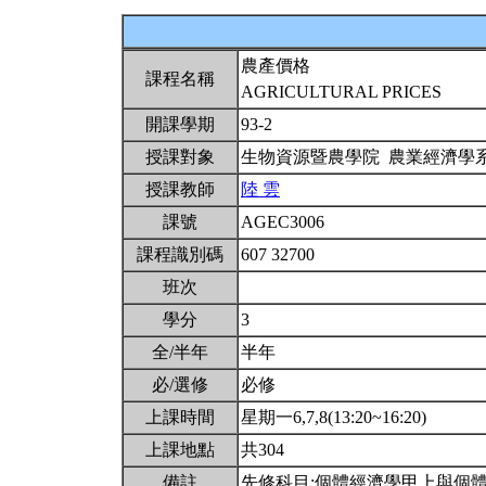
農產價格
課程名稱
AGRICULTURAL PRICES
開課學期
93-2
授課對象
生物資源暨農學院 農業經濟學
授課教師
陸 雲
課號
AGEC3006
課程識別碼
607 32700
班次
學分
3
全/半年
半年
必/選修
必修
上課時間
星期一6,7,8(13:20~16:20)
上課地點
共304
備註
先修科目:個體經濟學甲上與個體