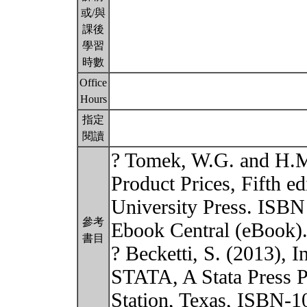
或/與
課後
學習
時數
Office
Hours
指定
閱讀
? Tomek, W.G. and H.M.
Product Prices, Fifth e
University Press. ISB
參考
Ebook Central (eBook)
書目
? Becketti, S. (2013), 
STATA, A Stata Press P
Station, Texas, ISBN-1