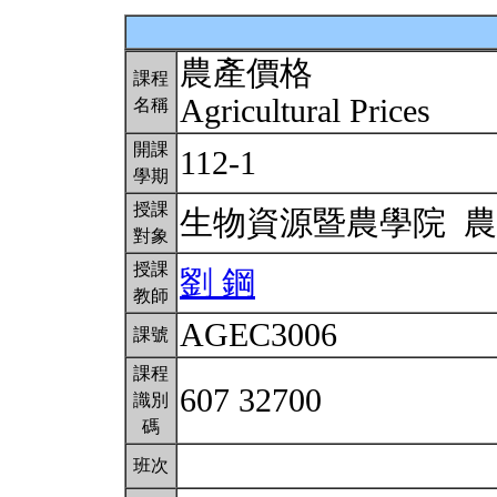
農產價格
課程
Agricultural Prices
名稱
開課
112-1
學期
授課
生物資源暨農學院 
對象
授課
劉 鋼
教師
AGEC3006
課號
課程
607 32700
識別
碼
班次