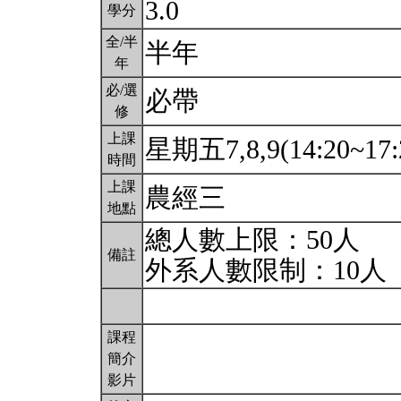
3.0
學分
全/半
半年
年
必/選
必帶
修
上課
星期五7,8,9(14:20~17:
時間
上課
農經三
地點
總人數上限：50人
備註
外系人數限制：10人
課程
簡介
影片