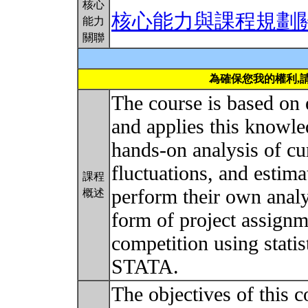
核心
核心能力與課程規劃
能力
關聯
為確保您我的權利,
The course is based on 
and applies this knowled
hands-on analysis of cur
fluctuations, and estima
課程
perform their own analy
概述
form of project assignm
competition using statis
STATA.
The objectives of this co