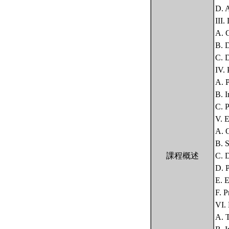
D. 
III
A. 
B. D
C. 
IV. 
A. P
B. I
C. P
V. 
A. 
B. 
課程概述
C. D
D. P
E. E
F. P
VI.
A. 