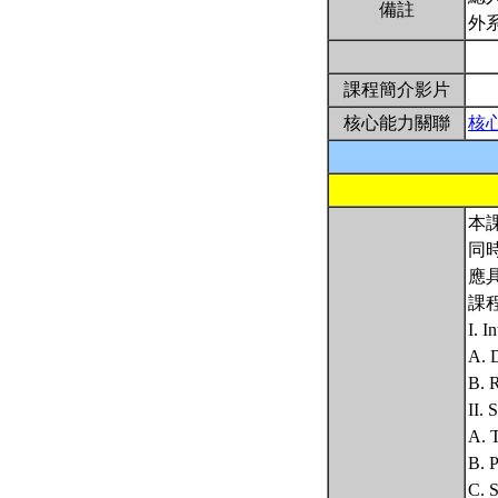
備註
外
課程簡介影片
核心能力關聯
核
本
同
應
課
I. I
A. D
B. R
II. 
A. T
B. P
C. 