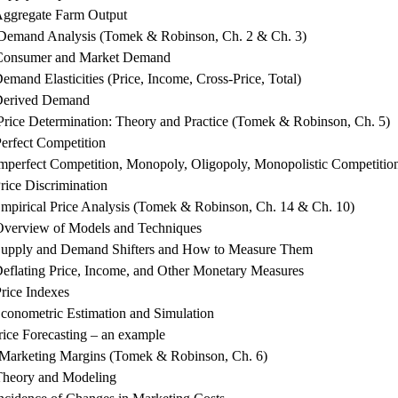
Aggregate Farm Output
. Demand Analysis (Tomek & Robinson, Ch. 2 & Ch. 3)
Consumer and Market Demand
emand Elasticities (Price, Income, Cross-Price, Total)
Derived Demand
Price Determination: Theory and Practice (Tomek & Robinson, Ch. 5)
erfect Competition
mperfect Competition, Monopoly, Oligopoly, Monopolistic Competitio
rice Discrimination
Empirical Price Analysis (Tomek & Robinson, Ch. 14 & Ch. 10)
Overview of Models and Techniques
Supply and Demand Shifters and How to Measure Them
eflating Price, Income, and Other Monetary Measures
rice Indexes
conometric Estimation and Simulation
rice Forecasting – an example
 Marketing Margins (Tomek & Robinson, Ch. 6)
Theory and Modeling