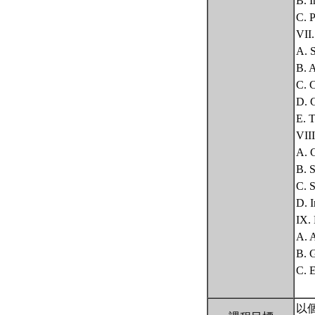
B. I
C. P
VII
A. S
B. 
C. C
D. 
E. 
VIII
A. G
B. S
C. S
D. I
IX.
A. A
B. G
C. 
以