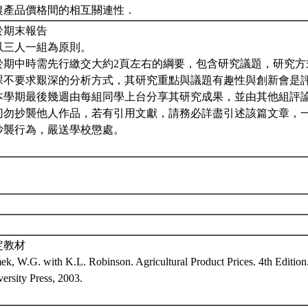
農產品價格間的相互關連性．
於期末報告
 以三人一組為原則。
. 於期中時需先行繳交大約2頁左右的綱要，包含研究議題，研究
課不要求艱深的分析方式，其研究重點與議題有趣性與創新會是
. 本學期最後幾週由每組同學上台分享其研究成果，並由其他組評
. 切勿抄襲他人作品，若有引用文獻，請務必詳盡引述該篇文章，
抄襲行為，嚴送學校懲處。
定教材
k, W.G. with K.L. Robinson. Agricultural Product Prices. 4th Edition.
ersity Press, 2003.