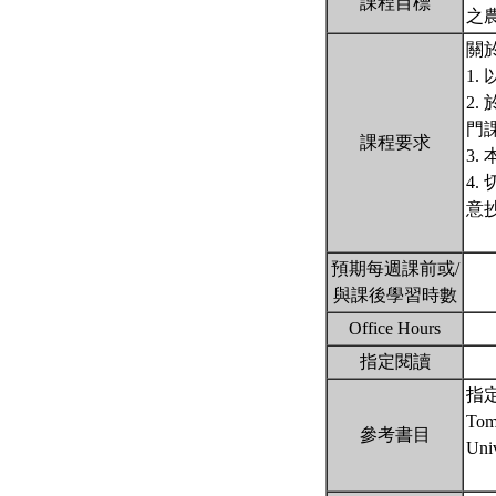
課程目標
之
關
1.
2
門
課程要求
3
4
意
預期每週課前或/
與課後學習時數
Office Hours
指定閱讀
指
Tome
參考書目
Univ