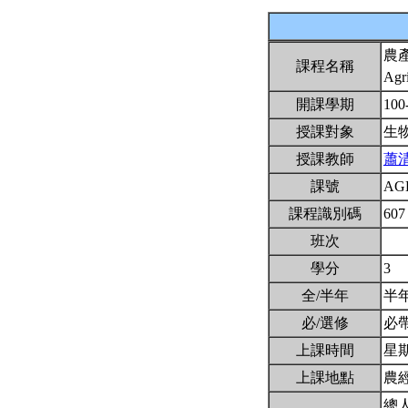
農
課程名稱
Agri
開課學期
100
授課對象
生
授課教師
蕭
課號
AG
課程識別碼
607
班次
學分
3
全/半年
半
必/選修
必
上課時間
星期四
上課地點
農
總