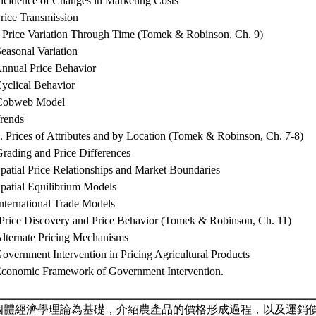
ncidence of Changes in Marketing Costs
rice Transmission
. Price Variation Through Time (Tomek & Robinson, Ch. 9)
easonal Variation
Annual Price Behavior
yclical Behavior
Cobweb Model
Trends
. Prices of Attributes and by Location (Tomek & Robinson, Ch. 7-8)
rading and Price Differences
patial Price Relationships and Market Boundaries
patial Equilibrium Models
nternational Trade Models
 Price Discovery and Price Behavior (Tomek & Robinson, Ch. 11)
lternate Pricing Mechanisms
overnment Intervention in Pricing Agricultural Products
Economic Framework of Government Intervention.
個體經濟學理論為基礎，介紹農產品的價格形成過程，以及運銷