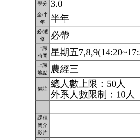
3.0
學分
全/半
半年
年
必/選
必帶
修
上課
星期五7,8,9(14:20~17:
時間
上課
農經三
地點
總人數上限：50人
備註
外系人數限制：10人
課程
簡介
影片