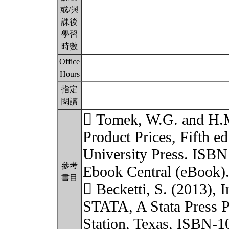
或/與
課後
學習
時數
Office
Hours
指定
閱讀
 Tomek, W.G. and H.M.
Product Prices, Fifth e
University Press. ISB
參考
Ebook Central (eBook)
書目
 Becketti, S. (2013), 
STATA, A Stata Press P
Station, Texas, ISBN-1