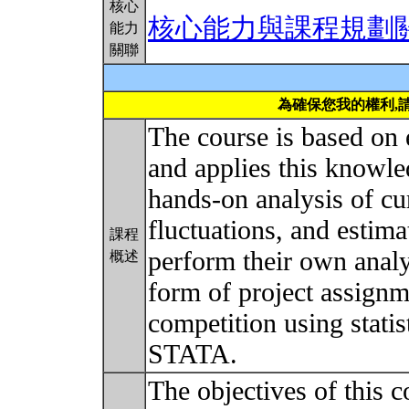
核心
核心能力與課程規劃
能力
關聯
為確保您我的權利,
The course is based on 
and applies this knowled
hands-on analysis of cur
fluctuations, and estima
課程
perform their own analy
概述
form of project assignm
competition using statis
STATA.
The objectives of this co