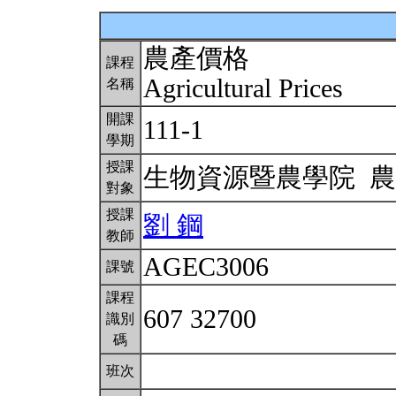
農產價格
課程
Agricultural Prices
名稱
開課
111-1
學期
授課
生物資源暨農學院 
對象
授課
劉 鋼
教師
AGEC3006
課號
課程
607 32700
識別
碼
班次