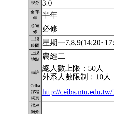
3.0
學分
全/半
半年
年
必/選
必修
修
上課
星期一7,8,9(14:20~17
時間
上課
農經二
地點
總人數上限：50人
備註
外系人數限制：10人
Ceiba
http://ceiba.ntu.edu.
課程
網頁
課程
簡介