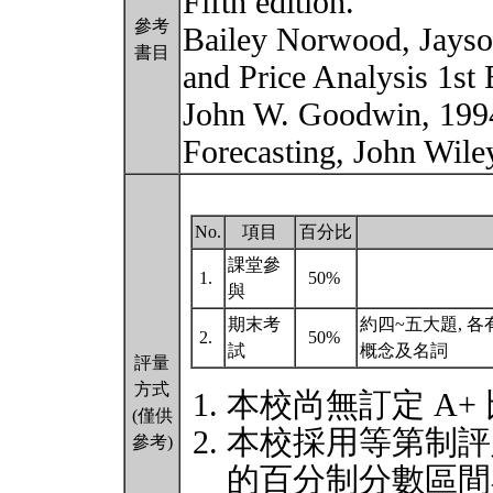
Fifth edition.
參考
Bailey Norwood, Jayso
書目
and Price Analysis 1st 
John W. Goodwin, 1994.
Forecasting, John Wil
No.
項目
百分比
課堂參
1.
50%
與
期末考
約四~五大題, 各
2.
50%
試
概念及名詞
評量
方式
本校尚無訂定 A+
(僅供
本校採用等第制評
參考)
的百分制分數區間