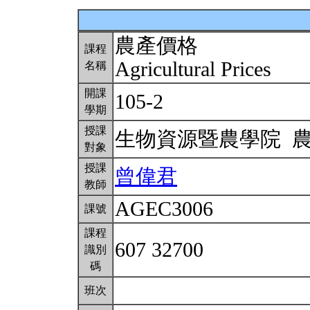
農產價格
課程
Agricultural Prices
名稱
開課
105-2
學期
授課
生物資源暨農學院 
對象
授課
曾偉君
教師
AGEC3006
課號
課程
607 32700
識別
碼
班次