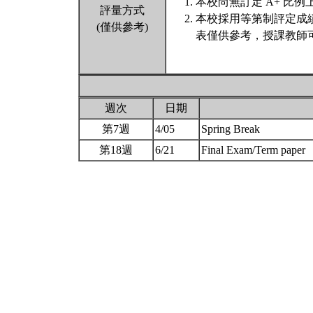
本校尚無訂定 A+ 比例
評量方式
本校採用等第制評定成
(僅供參考)
表僅供參考，授課教師
週次
日期
第7週
4/05
Spring Break
第18週
6/21
Final Exam/Term paper