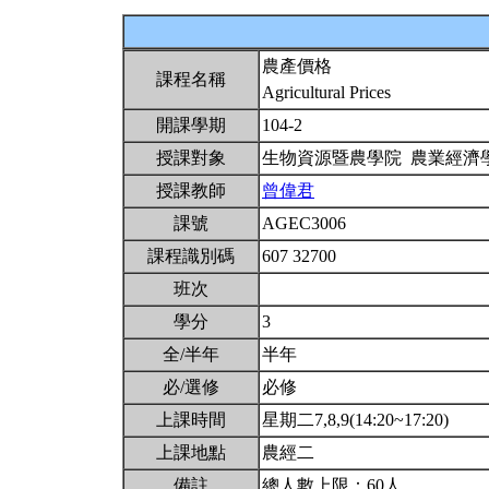
農產價格
課程名稱
Agricultural Prices
開課學期
104-2
授課對象
生物資源暨農學院 農業經濟
授課教師
曾偉君
課號
AGEC3006
課程識別碼
607 32700
班次
學分
3
全/半年
半年
必/選修
必修
上課時間
星期二7,8,9(14:20~17:20)
上課地點
農經二
備註
總人數上限：60人