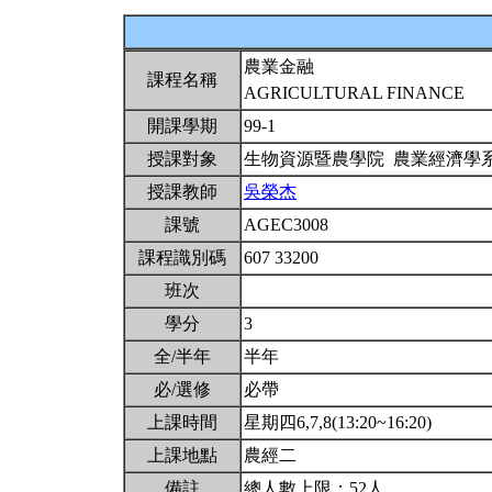
農業金融
課程名稱
AGRICULTURAL FINANCE
開課學期
99-1
授課對象
生物資源暨農學院 農業經濟學
授課教師
吳榮杰
課號
AGEC3008
課程識別碼
607 33200
班次
學分
3
全/半年
半年
必/選修
必帶
上課時間
星期四6,7,8(13:20~16:20)
上課地點
農經二
備註
總人數上限：52人