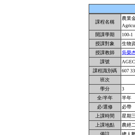
農業
課程名稱
Agricu
開課學期
100-1
授課對象
生物
授課教師
吳榮
課號
AGEC
課程識別碼
607 3
班次
學分
3
全/半年
半年
必/選修
必帶
上課時間
星期三6,
上課地點
農經
備註
總人數