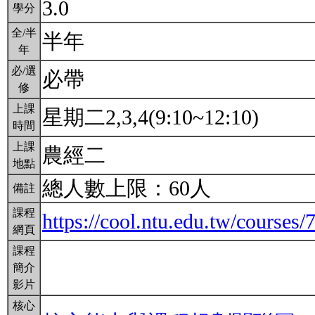
3.0
學分
全/半
半年
年
必/選
必帶
修
上課
星期二2,3,4(9:10~12:10)
時間
上課
農經二
地點
總人數上限：60人
備註
課程
https://cool.ntu.edu.tw/courses/
網頁
課程
簡介
影片
核心