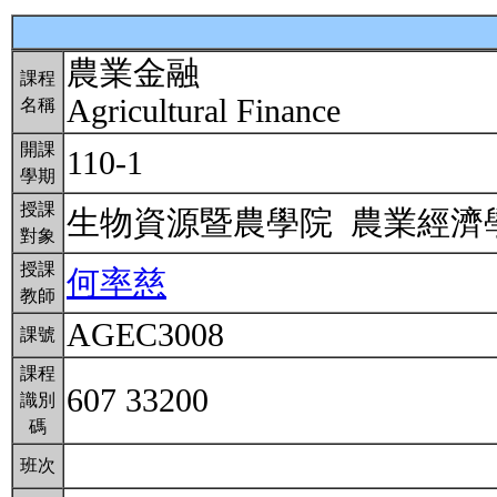
農業金融
課程
Agricultural Finance
名稱
開課
110-1
學期
授課
生物資源暨農學院 農業經
對象
授課
何率慈
教師
AGEC3008
課號
課程
607 33200
識別
碼
班次