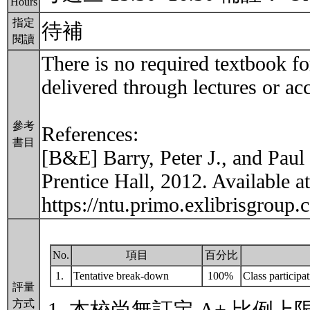
Hours
指定
待補
閱讀
There is no required textbook fo
delivered through lectures or acc
參考
References:
書目
[B&E] Barry, Peter J., and Paul
Prentice Hall, 2012. Available at
https://ntu.primo.exlibrisgr
No.
項目
百分比
1.
Tentative break-down
100%
Class partici
評量
方式