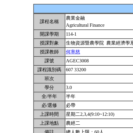
農業金融
課程名稱
Agricultural Finance
開課學期
114-1
授課對象
生物資源暨農學院 農業經濟學
授課教師
何率慈
課號
AGEC3008
課程識別碼
607 33200
班次
學分
3.0
全/半年
半年
必/選修
必帶
上課時間
星期二2,3,4(9:10~12:10)
上課地點
農經二
備註
總人數上限：60人