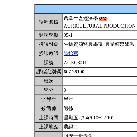
農業生產經濟學
課程名稱
AGRICULTURAL PRODUCTION
開課學期
95-1
授課對象
生物資源暨農學院 農業經濟學系
授課教師
陸怡蕙
課號
AGEC3011
課程識別碼
607 38100
班次
學分
3
全/半年
半年
必/選修
選修
上課時間
星期五2,3,4(9:10~12:10)
上課地點
農經二
限學士班學生