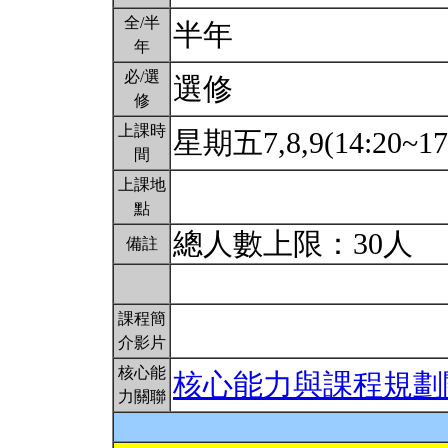
全/半
半年
年
必/選
選修
修
上課時
星期五7,8,9(14:20~17
間
上課地
點
總人數上限：30人
備註
課程簡
介影片
核心能
核心能力與課程規劃
力關聯