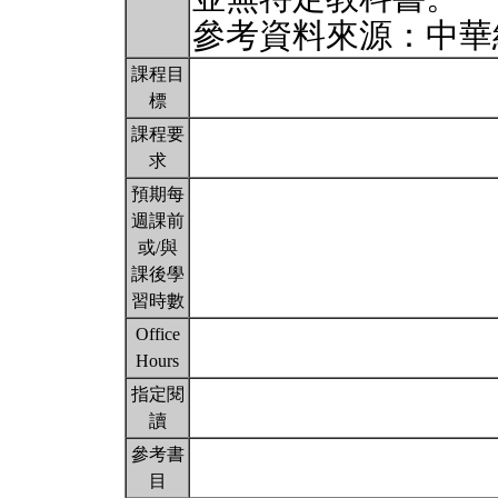
參考資料來源：中華
課程目
標
課程要
求
預期每
週課前
或/與
課後學
習時數
Office
Hours
指定閱
讀
參考書
目