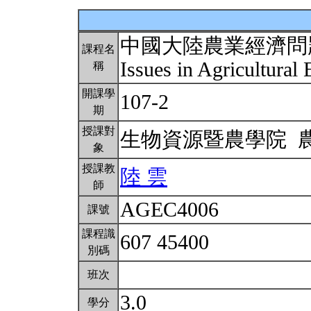
中國大陸農業經濟問
課程名
Issues in Agricultura
稱
開課學
107-2
期
授課對
生物資源暨農學院 
象
授課教
陸 雲
師
AGEC4006
課號
課程識
607 45400
別碼
班次
3.0
學分