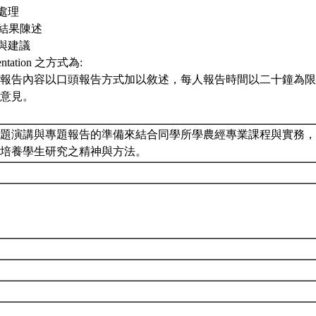
料處理
析結果陳述
論與建議
sentation 之方式為:
報告內容以口頭報告方式加以敘述，每人報告時間以二十鐘為限
意見。
題演講與專題報告的準備來結合同學所學農經專業課程與實務
並培養學生研究之精神與方法。