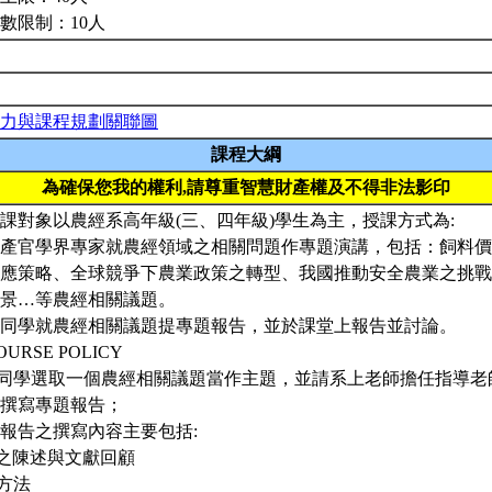
數限制：10人
力與課程規劃關聯圖
課程大綱
為確保您我的權利,請尊重智慧財產權及不得非法影印
課對象以農經系高年級(三、四年級)學生為主，授課方式為:
邀請產官學界專家就農經領域之相關問題作專題演講，包括：飼料
應策略、全球競爭下農業政策之轉型、我國推動安全農業之挑戰
景…等農經相關議題。
每位同學就農經相關議題提專題報告，並於課堂上報告並討論。
URSE POLICY
位同學選取一個農經相關議題當作主題，並請系上老師擔任指導
撰寫專題報告；
專題報告之撰寫內容主要包括:
題之陳述與文獻回顧
析方法