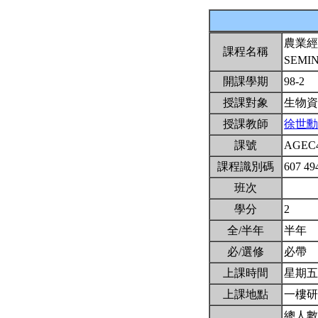
農業經
課程名稱
SEMI
開課學期
98-2
授課對象
生物資
授課教師
徐世勳
課號
AGEC
課程識別碼
607 49
班次
學分
2
全/半年
半年
必/選修
必帶
上課時間
星期五3,
上課地點
一樓
總人數