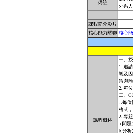
備註
外系人
課程簡介影片
核心能力關聯
核心能
一、授
1. 
響及因
策與願
2. 
二、CO
1.每
格式，
2. 
課程概述
a.問
b.分