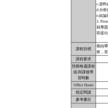
c.資
d.分
e.結
3. Pre
就專題
容提出
藉由專
課程目標
效，
課程要求
預期每週課前
或/與課後學
習時數
Office Hours
指定閱讀
參考書目