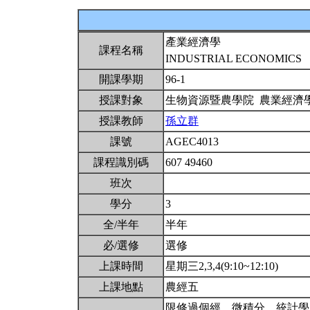
產業經濟學
課程名稱
INDUSTRIAL ECONOMICS
開課學期
96-1
授課對象
生物資源暨農學院 農業經濟
授課教師
孫立群
課號
AGEC4013
課程識別碼
607 49460
班次
學分
3
全/半年
半年
必/選修
選修
上課時間
星期三2,3,4(9:10~12:10)
上課地點
農經五
限修過個經、微積分、統計學