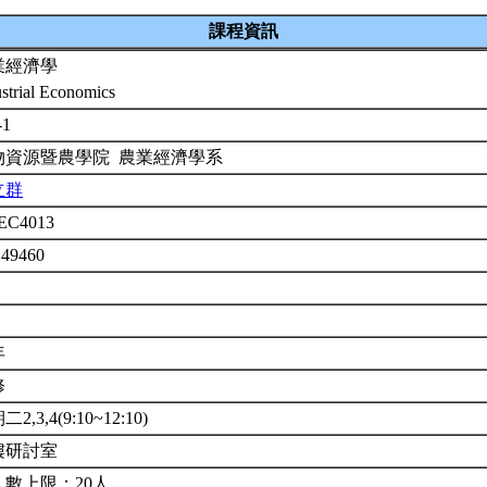
課程資訊
業經濟學
ustrial Economics
-1
物資源暨農學院 農業經濟學系
立群
EC4013
 49460
年
修
2,3,4(9:10~12:10)
樓研討室
人數上限：20人