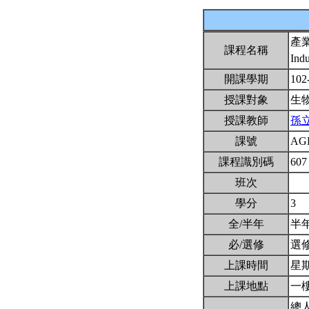
產
課程名稱
Ind
開課學期
102
授課對象
生
授課教師
孫
課號
AG
課程識別碼
607
班次
學分
3
全/半年
半
必/選修
選
上課時間
星期二
上課地點
一
總