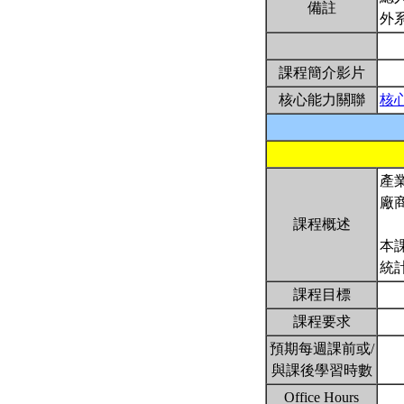
備註
外
課程簡介影片
核心能力關聯
核
產
廠
課程概述
本
統
課程目標
課程要求
預期每週課前或/
與課後學習時數
Office Hours