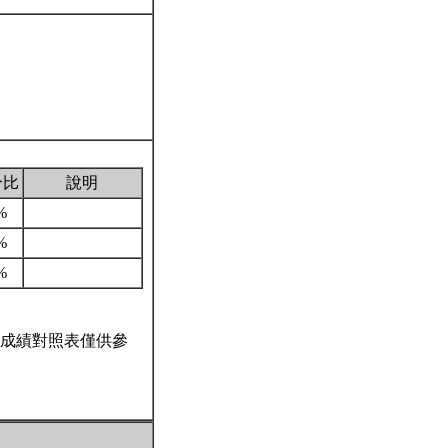
分比
說明
%
%
%
成績對照表僅供參