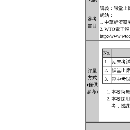
講義：課堂上
網站：
參考
1. 中華經濟研究院 
書目
2. WTO電子報
http://www.wt
No.
1.
期末考
2.
課堂出
評量
方式
3.
期中考
(僅供
參考)
本校尚無
本校採用
考，授課