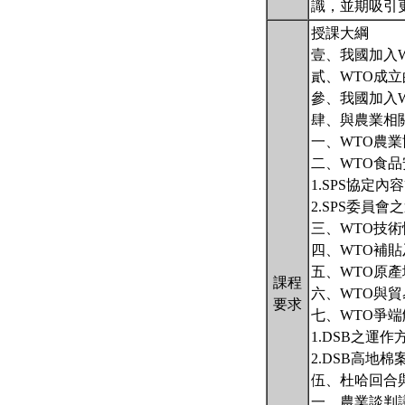
識，並期吸引
授課大綱
壹、我國加入
貳、WTO成
參、我國加入
肆、與農業相
一、WTO農業
二、WTO食
1.SPS協定內
2.SPS委員
三、WTO技
四、WTO補
五、WTO原
課程
六、WTO與
要求
七、WTO爭
1.DSB之運作
2.DSB高地棉
伍、杜哈回合
一、農業談判