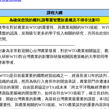
課程大綱
為確保您我的權利,請尊重智慧財產權及不得非法影印
使學生對於農業在WTO的重要性、與農業相關的WTO規範、WT
通盤的認識，並期吸引更多的學子投入相關的研究，共同在此領
空間。
--------------------------------------------------------------
對象為非常歡迎關心台灣農業發展，對於WTO農業相關協定、農
入研析WTO對台灣農業的影響與研擬相關因應策略的大學部同學
專家學者。
WTO)是目前最重要的國際經貿組織之一，經過長達12年的談判，我
組織的成員，然而為執行入會所作的開放承諾，農業部門亦遭逢
回合的展開，自由貿易協定(FTA)或未來「跨太平洋戰略經濟夥伴協
將面臨更嚴峻的開放壓力。如何在符合WTO規範下，確立良好的
畫，開啟台灣農業的新機，為當前台灣農業最重要的課題，本項
的重要性、與農業相關的WTO規範、WTO農業談判的重要內容與