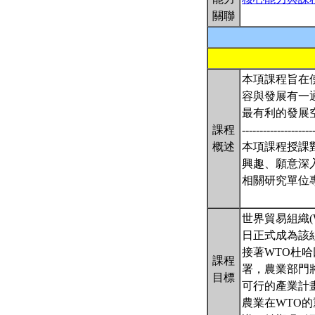
關聯
本項課程旨在
容與發展有一
最有利的發展
課程
--------------------
概述
本項課程授課
興趣、願意深
相關研究單位
世界貿易組織(
日正式成為該
接著WTO杜哈
課程
署，農業部門
目標
可行的產業計
農業在WTO