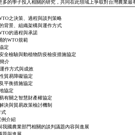
更多的學子投入相關的研究，共同在此領域上爭取對台灣農業最
WTO之決策、過程與談判策略
立的背景、組織架構與運作方式
WTO的過程與承諾
關的WTO規範
協定
品安全檢驗與動植物防疫檢疫措施協定
容簡介
會之運作方式與成效
術性貿易障礙協定
貼及平衡措施協定
產地協定
貿易有關之智慧財產權協定
端解決與貿易政策檢討機制
方式
案例介紹
與我國農業部門相關的談判議題內容與進展
議題與進展