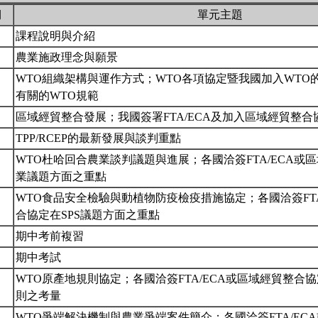
期
單元主題
課程說明與介紹
農業施政理念與願景
WTO組織架構與運作方式；WTO各項協定暨我國加入WTO
有關的WTO規範
區域經貿整合發展；我國簽署FTA/ECA及加入區域經貿整
TPP/RCEP的最新發展與談判重點
WTO杜哈回合農業談判議題與進展；各國洽簽FTA/ECA或
業議題方面之重點
WTO食品安全檢驗與動植物防疫檢疫措施協定；各國洽簽FTA
合協定在SPS議題方面之重點
期中考前複習
期中考試
WTO原產地規則協定；各國洽簽FTA/ECA或區域經貿整合
則之考量
WTO爭端解決機制與農業爭端案件簡介；各國洽簽FTA/EC