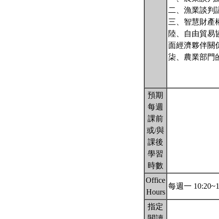
二、漁業談判
三、智慧財產
陸、自由貿易協定(F
面經濟夥伴關係協議」（
柒、農業部門
預期
每週
課前
或/與
課後
學習
時數
Office
每週一 10:20~1
Hours
指定
閱讀