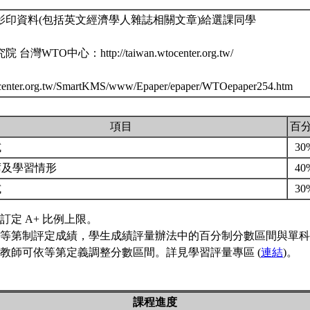
影印資料(包括英文經濟學人雜誌相關文章)給選課同學
台灣WTO中心：http://taiwan.wtocenter.org.tw/
ocenter.org.tw/SmartKMS/www/Epaper/epaper/WTOepaper254.htm
項目
百
試
30
席及學習情形
40
試
30
訂定 A+ 比例上限。
等第制評定成績，學生成績評量辦法中的百分制分數區間與單科
教師可依等第定義調整分數區間。詳見學習評量專區 (
連結
)。
課程進度