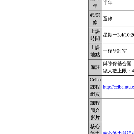
半年
年
必/選
選修
修
上課
星期一3,4(10:20
時間
上課
一樓研討室
地點
與陳保基合開
備註
總人數上限：4
Ceiba
課程
http://ceiba.n
網頁
課程
簡介
影片
核心
能力
核心能力與課