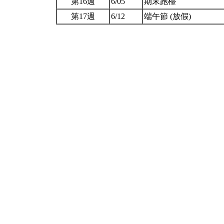
第16週
6/05
期末跑檯
第17週
6/12
端午節 (放假)