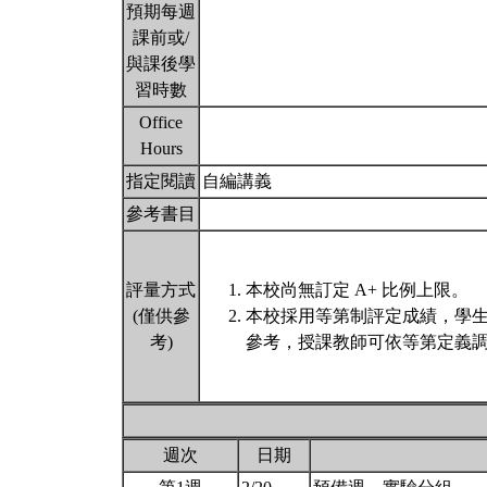
預期每週
課前或/
與課後學
習時數
Office
Hours
指定閱讀
自編講義
參考書目
評量方式
本校尚無訂定 A+ 比例上限。
(僅供參
本校採用等第制評定成績，學
考)
參考，授課教師可依等第定義調
週次
日期