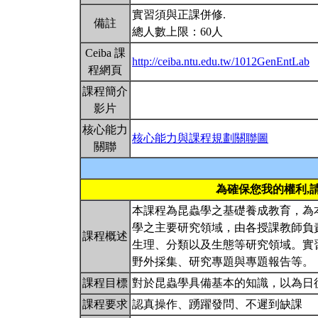
實習須與正課併修.
備註
總人數上限：60人
Ceiba 課
http://ceiba.ntu.edu.tw/1012GenEntLab
程網頁
課程簡介
影片
核心能力
核心能力與課程規劃關聯圖
關聯
為確保您我的權利,
本課程為昆蟲學之基礎養成教育，為
學之主要研究領域，由各授課教師負
課程概述
生理、分類以及生態等研究領域。實
野外採集、研究專題與專題報告等
課程目標
對於昆蟲學具備基本的知識，以為日
課程要求
認真操作、踴躍發問、不遲到缺課