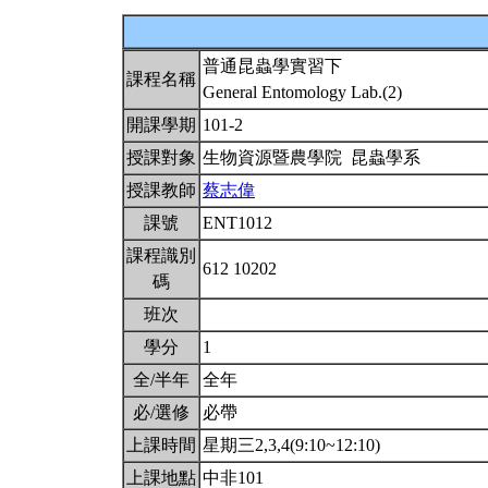
普通昆蟲學實習下
課程名稱
General Entomology Lab.(2)
開課學期
101-2
授課對象
生物資源暨農學院 昆蟲學系
授課教師
蔡志偉
課號
ENT1012
課程識別
612 10202
碼
班次
學分
1
全/半年
全年
必/選修
必帶
上課時間
星期三2,3,4(9:10~12:10)
上課地點
中非101