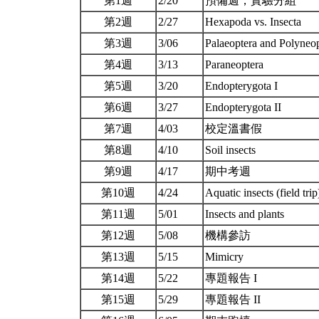
第1週
2/20
預備週，實驗分組
第2週
2/27
Hexapoda vs. Insecta
第3週
3/06
Palaeoptera and Polyneo
第4週
3/13
Paraneoptera
第5週
3/20
Endopterygota I
第6週
3/27
Endopterygota II
第7週
4/03
校定溫書假
第8週
4/10
Soil insects
第9週
4/17
期中考週
第10週
4/24
Aquatic insects (field tri
第11週
5/01
Insects and plants
第12週
5/08
機構參訪
第13週
5/15
Mimicry
第14週
5/22
專題報告 I
第15週
5/29
專題報告 II