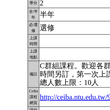
2
學分
全/半
半年
年
必/選
選修
修
上課
時間
上課
地點
C群組課程。歡迎各群
時間另訂，第一次上課
備註
總人數上限：10人
Ceiba
http://ceiba.ntu.edu.t
課程
網頁