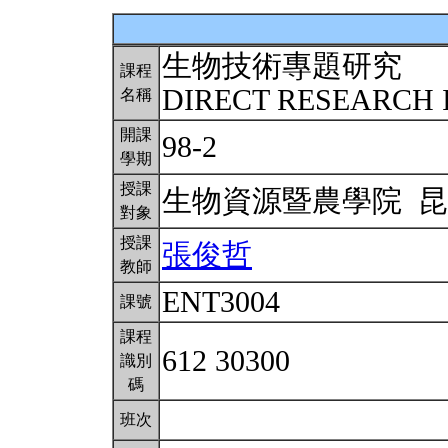
生物技術專題研究
課程
DIRECT RESEARCH
名稱
開課
98-2
學期
授課
生物資源暨農學院 
對象
授課
張俊哲
教師
ENT3004
課號
課程
612 30300
識別
碼
班次