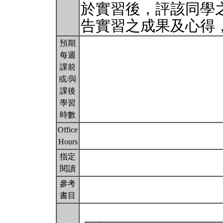
於實習後，評該同學
告實習之成果及心得
預期
每週
課前
或/與
課後
學習
時數
Office
Hours
指定
閱讀
參考
書目