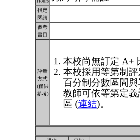
Hours
指定
閱讀
參考
書目
本校尚無訂定 A+
本校採用等第制評
評量
方式
百分制分數區間與
(僅供
教師可依等第定義
參考)
區 (
連結
)。