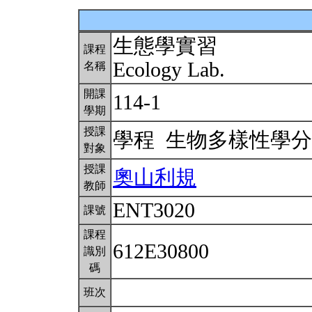
生態學實習
課程
Ecology Lab.
名稱
開課
114-1
學期
授課
學程 生物多樣性學
對象
授課
奧山利規
教師
ENT3020
課號
課程
612E30800
識別
碼
班次