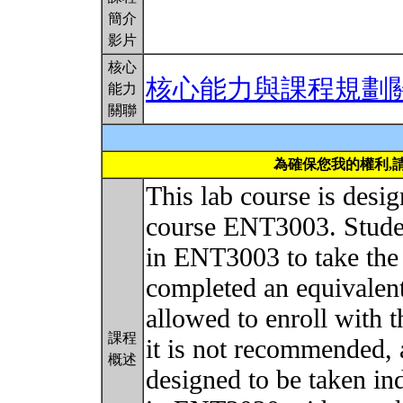
簡介
影片
核心
核心能力與課程規劃
能力
關聯
為確保您我的權利,
This lab course is desi
course ENT3003. Studen
in ENT3003 to take the
completed an equivalen
allowed to enroll with t
課程
it is not recommended
概述
designed to be taken in