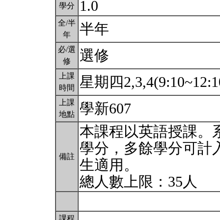
1.0
學分
全/半
半年
年
必/選
選修
修
上課
星期四2,3,4(9:10~12:1
時間
上課
學新607
地點
本課程以英語授課。系
學分，多餘學分可計入
備註
生適用。
總人數上限：35人
課程