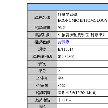
經濟昆蟲學
課程名稱
ECONOMIC ENTOMOLOG
開課學期
93-2
授課對象
生物資源暨農學院 昆蟲學系
授課教師
彭武康
課號
ENT3014
課程識別碼
612 32300
班次
學分
2
全/半年
半年
必/選修
必帶
上課時間
星期五5,6(12:20~14:10)
上課地點
中非104
備註