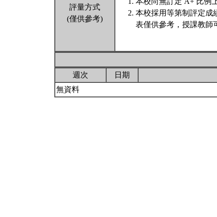
本校尚無訂定 A+ 比例
評量方式
本校採用等第制評定成
(僅供參考)
表僅供參考，授課教師
週次
日期
無資料