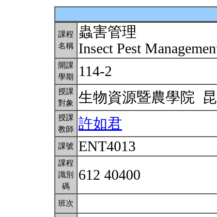
蟲害管理
課程
Insect Pest Manageme
名稱
開課
114-2
學期
授課
生物資源暨農學院 
對象
授課
許如君
教師
ENT4013
課號
課程
612 40400
識別
碼
班次