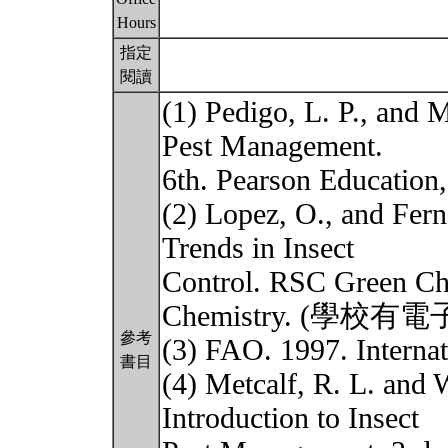
Hours
指定
閱讀
(1) Pedigo, L. P., and
Pest Management.
6th. Pearson Educat
(2) Lopez, O., and Fer
Trends in Insect
Control. RSC Green Che
Chemistry. (學校有電
參考
(3) FAO. 1997. Internat
書目
(4) Metcalf, R. L. and
Introduction to Insect