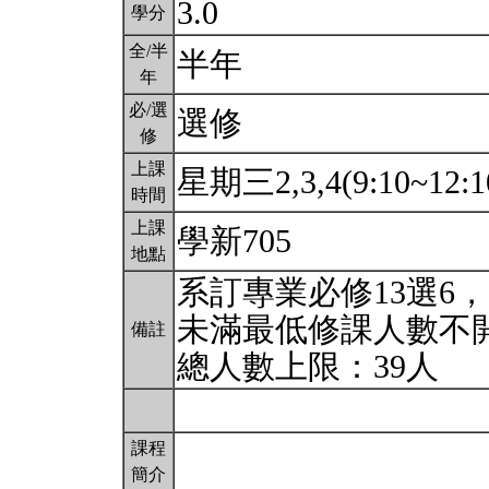
3.0
學分
全/半
半年
年
必/選
選修
修
上課
星期三2,3,4(9:10~12:1
時間
上課
學新705
地點
系訂專業必修13選6
未滿最低修課人數不
備註
總人數上限：39人
課程
簡介