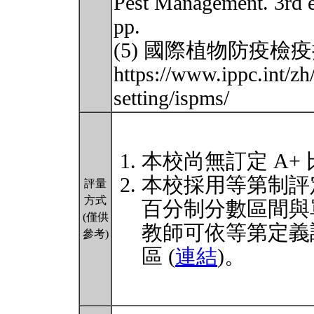
Pest Management. 3rd e
pp.
(5) 國際植物防疫檢
https://www.ippc.int/zh/
setting/ispms/
本校尚無訂定 A+
本校採用等第制評
評量
方式
百分制分數區間與
(僅供
教師可依等第定義
參考)
區 (
連結
)。