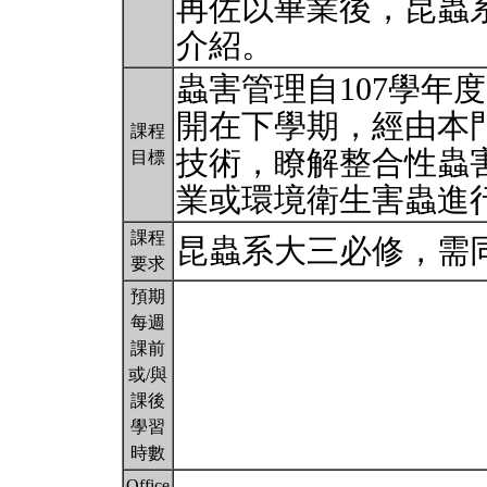
再佐以畢業後，昆蟲
介紹。
蟲害管理自107學年
開在下學期，經由本
課程
技術，瞭解整合性蟲
目標
業或環境衛生害蟲進
課程
昆蟲系大三必修，需
要求
預期
每週
課前
或/與
課後
學習
時數
Office